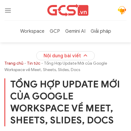
Bỏ
qua
nội
dung
Workspace
GCP
Gemini AI
Giải pháp
Nội dung bài viết
Trang chủ
-
Tin tức
-
Tổng Hợp Update Mới của Google
Workspace về Meet, Sheets, Slides, Docs
TỔNG HỢP UPDATE MỚI
CỦA GOOGLE
WORKSPACE VỀ MEET,
SHEETS, SLIDES, DOCS