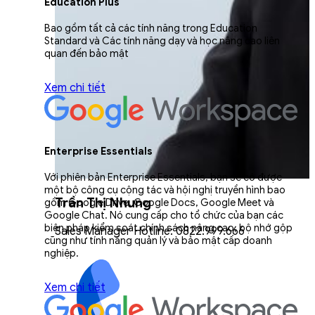
Education Plus
Bao gồm tất cả các tính năng trong Education
Standard và Các tính năng dạy và học nâng cao liên
quan đến bảo mật
Xem chi tiết
Enterprise Essentials
Với phiên bản Enterprise Essentials, bạn sẽ có được
một bộ công cụ cộng tác và hội nghị truyền hình bao
Trần Thị Nhung
gồm Google Drive, Google Docs, Google Meet và
Google Chat. Nó cung cấp cho tổ chức của bạn các
biện pháp kiểm soát chính sách nâng cao, bộ nhớ gộp
Sales Manager Hotline: 0822.999.666
cũng như tính năng quản lý và bảo mật cấp doanh
nghiệp.
Xem chi tiết