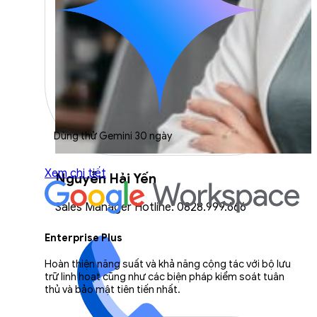
Dùng thử Gemini 30 ngày
Xem chi tiết
Nguyễn Hải Yến
Sales Manager Hotline: 0828.999.666
Enterprise Plus
Hoàn thiện năng suất và khả năng cộng tác với bộ lưu
trữ linh hoạt cũng như các biện pháp kiểm soát tuân
thủ và bảo mật tiên tiến nhất.