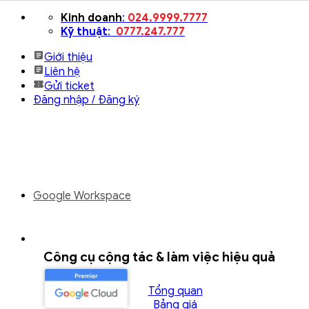
Bỏ
Kinh doanh
:
024.9999.7777
qua
Kỹ thuật
:
0777.247.777
nội
Giới thiệu
dung
Liên hệ
Gửi ticket
Đăng nhập / Đăng ký
Google Workspace
Công cụ cộng tác & làm việc hiệu quả
Tổng quan
Bảng giá