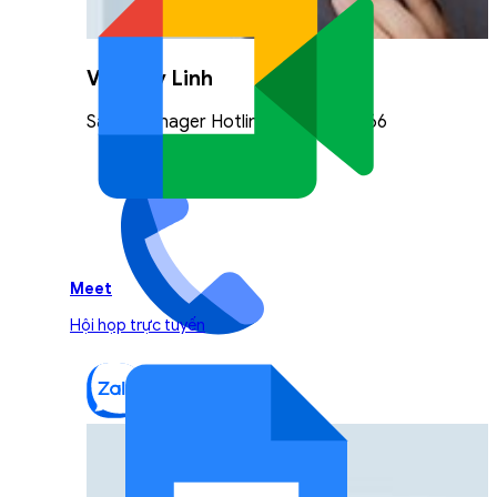
Vũ Thuỳ Linh
Sales Manager Hotline: 0842.999.666
Meet
Hội họp trực tuyến