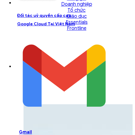
Doanh nghiệp
Tổ chức
Đối tác uỷ quyền cấp cao
Giáo dục
Essentials
Google Cloud Tại Việt Nam
Frontline
LIÊN HỆ ĐỘI NGŨ TƯ
VẤN
Liên hệ với đội ngũ chuyên gia GCS để được
hỗ trợ một cách tốt nhất
Gmail