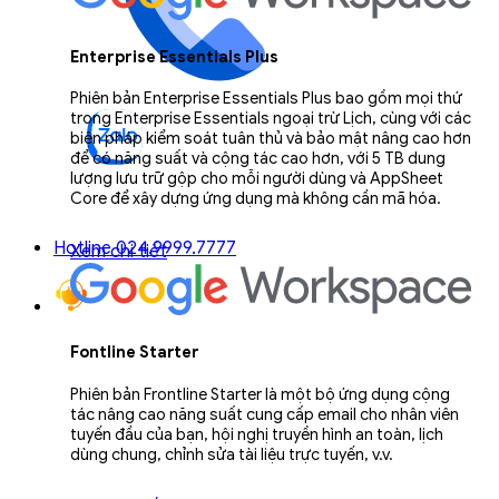
Enterprise Essentials Plus
Phiên bản Enterprise Essentials Plus bao gồm mọi thứ
trong Enterprise Essentials ngoại trừ Lịch, cùng với các
biện pháp kiểm soát tuân thủ và bảo mật nâng cao hơn
để có năng suất và cộng tác cao hơn, với 5 TB dung
lượng lưu trữ gộp cho mỗi người dùng và AppSheet
Core để xây dựng ứng dụng mà không cần mã hóa.
Hotline 024.9999.7777
Xem chi tiết
Fontline Starter
Phiên bản Frontline Starter là một bộ ứng dụng cộng
tác nâng cao năng suất cung cấp email cho nhân viên
tuyến đầu của bạn, hội nghị truyền hình an toàn, lịch
dùng chung, chỉnh sửa tài liệu trực tuyến, v.v.