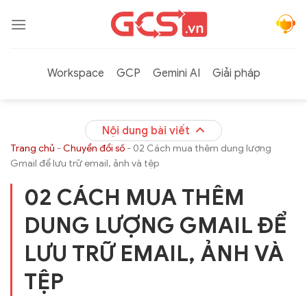
Bỏ
qua
nội
dung
Workspace
GCP
Gemini AI
Giải pháp
Nội dung bài viết
Trang chủ
-
Chuyển đổi số
-
02 Cách mua thêm dung lượng
Gmail để lưu trữ email, ảnh và tệp
02 CÁCH MUA THÊM
DUNG LƯỢNG GMAIL ĐỂ
LƯU TRỮ EMAIL, ẢNH VÀ
TỆP