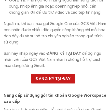
Gói 2 TB
: Phù hợp với những người làm sáng tạo nội
dung, nhiếp ảnh gia hoặc doanh nghiệp nhỏ, cần
không gian lớn để lưu trữ video và các tệp tin nặng.
Ngoài ra, khi bạn mua gói Google One của GCS Việt Nam
còn nhận được nhiều đặc quyền riêng không chỉ mỗi hóa
đơn đầy đủ và sự hỗ trợ chuyên nghiệp trong quá trình
sử dụng.
Bạn hãy nhấp ngay vào
ĐĂNG KÝ TẠI ĐÂY
để đội ngũ
nhân viên của GCS Việt Nam nhanh chóng hỗ trợ cách
mua dung lượng Gmail.
ĐĂNG KÝ TẠI ĐÂY
Nâng cấp sử dụng gói tài khoản Google Workspace
cao cấp
Nếu bạn là doanh nghiệp, tổ chức hoặc sử dụng Gmail