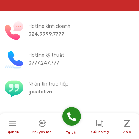
Hotline kinh doanh
024.9999.7777
Hotline kỹ thuật
0777.247.777
Nhắn tin trực tiếp
gcsdotvn
Dịch vụ
Khuyến mãi
Gửi hỗ trợ
Zalo
Google Workspace
Tư vấn