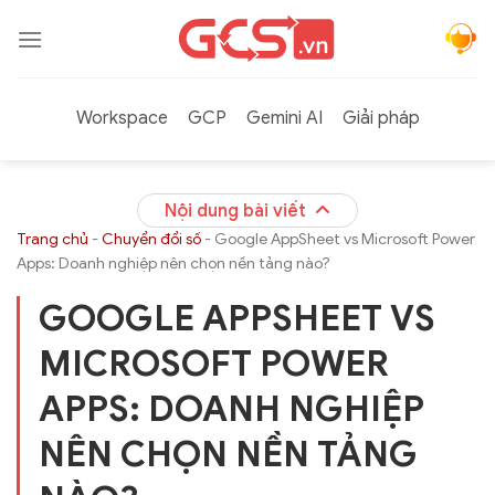
Bỏ
qua
nội
dung
Workspace
GCP
Gemini AI
Giải pháp
Nội dung bài viết
Trang chủ
-
Chuyển đổi số
-
Google AppSheet vs Microsoft Power
Apps: Doanh nghiệp nên chọn nền tảng nào?
GOOGLE APPSHEET VS
MICROSOFT POWER
APPS: DOANH NGHIỆP
NÊN CHỌN NỀN TẢNG