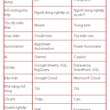
dụng
Đối tượng phù
Người dùng nghiệp
Người dùng nghiệp vụ
hợp
vụ và IT
Tốc độ triển
Nhanh
Trung bình
khai
Giao diện
Chuẩn hóa
Tùy biến cao
AppSheet
Automation
Power Automate
Automation
AI
Gemini
Copilot
Google Sheets, SQL,
Dataverse,
Dữ liệu
BigQuery
SharePoint, SQL
Bảo mật
Google Cloud
Microsoft Cloud
Khả năng mở
Tốt
Tốt
rộng
Chi phí
Thấp
Cao
Doanh nghiệp
SME
Enterprise