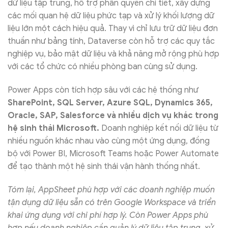
dữ liệu tập trung, hỗ trợ phân quyền chi tiết, xây dựng
các mối quan hệ dữ liệu phức tạp và xử lý khối lượng dữ
liệu lớn một cách hiệu quả. Thay vì chỉ lưu trữ dữ liệu đơn
thuần như bảng tính, Dataverse còn hỗ trợ các quy tắc
nghiệp vụ, bảo mật dữ liệu và khả năng mở rộng phù hợp
với các tổ chức có nhiều phòng ban cùng sử dụng.
Power Apps còn tích hợp sâu với các hệ thống như
SharePoint, SQL Server, Azure SQL, Dynamics 365,
Oracle, SAP, Salesforce và nhiều dịch vụ khác trong
hệ sinh thái Microsoft.
Doanh nghiệp kết nối dữ liệu từ
nhiều nguồn khác nhau vào cùng một ứng dụng, đồng
bộ với Power BI, Microsoft Teams hoặc Power Automate
để tạo thành một hệ sinh thái vận hành thống nhất.
Tóm lại, AppSheet phù hợp với các doanh nghiệp muốn
tận dụng dữ liệu sẵn có trên Google Workspace và triển
khai ứng dụng với chi phí hợp lý. Còn Power Apps phù
hợp nếu doanh nghiệp cần quản lý dữ liệu tập trung, xử