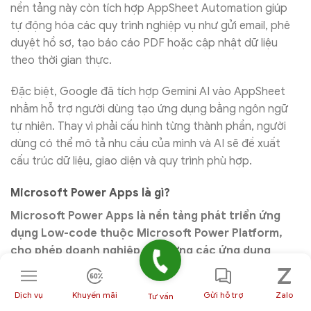
nền tảng này còn tích hợp AppSheet Automation giúp
tự động hóa các quy trình nghiệp vụ như gửi email, phê
duyệt hồ sơ, tạo báo cáo PDF hoặc cập nhật dữ liệu
theo thời gian thực.
Đặc biệt, Google đã tích hợp Gemini AI vào AppSheet
nhằm hỗ trợ người dùng tạo ứng dụng bằng ngôn ngữ
tự nhiên. Thay vì phải cấu hình từng thành phần, người
dùng có thể mô tả nhu cầu của mình và AI sẽ đề xuất
cấu trúc dữ liệu, giao diện và quy trình phù hợp.
Microsoft Power Apps là gì?
Microsoft Power Apps là nền tảng phát triển ứng
dụng Low-code thuộc Microsoft Power Platform,
cho phép doanh nghiệp xây dựng các ứng dụng
phục vụ quản lý vận hành, số hóa quy trình và kết
nối dữ liệu mà không cần phát triển phần mềm theo
Dịch vụ
Khuyến mãi
Gửi hỗ trợ
Zalo
Tư vấn
phương pháp truyền thống. Power Apps giúp doanh