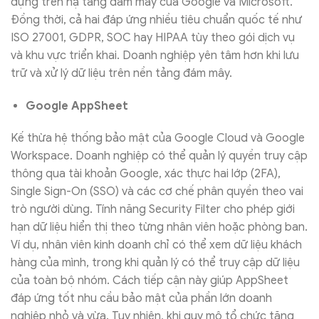
dựng trên hạ tầng đám mây của Google và Microsoft.
Đồng thời, cả hai đáp ứng nhiều tiêu chuẩn quốc tế như
ISO 27001, GDPR, SOC hay HIPAA tùy theo gói dịch vụ
và khu vực triển khai. Doanh nghiệp yên tâm hơn khi lưu
trữ và xử lý dữ liệu trên nền tảng đám mây.
Google AppSheet
Kế thừa hệ thống bảo mật của Google Cloud và Google
Workspace. Doanh nghiệp có thể quản lý quyền truy cập
thông qua tài khoản Google, xác thực hai lớp (2FA),
Single Sign-On (SSO) và các cơ chế phân quyền theo vai
trò người dùng. Tính năng Security Filter cho phép giới
hạn dữ liệu hiển thị theo từng nhân viên hoặc phòng ban.
Ví dụ, nhân viên kinh doanh chỉ có thể xem dữ liệu khách
hàng của mình, trong khi quản lý có thể truy cập dữ liệu
của toàn bộ nhóm. Cách tiếp cận này giúp AppSheet
đáp ứng tốt nhu cầu bảo mật của phần lớn doanh
nghiệp nhỏ và vừa. Tuy nhiên, khi quy mô tổ chức tăng