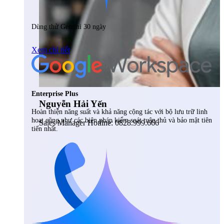
Dùng thử Gemini 30 ngày
Xem chi tiết
Enterprise Plus
Nguyễn Hải Yến
Hoàn thiện năng suất và khả năng cộng tác với bộ lưu trữ linh
hoạt cũng như các biện pháp kiểm soát tuân thủ và bảo mật tiên
Sales Manager Hotline: 0828.999.666
tiến nhất.