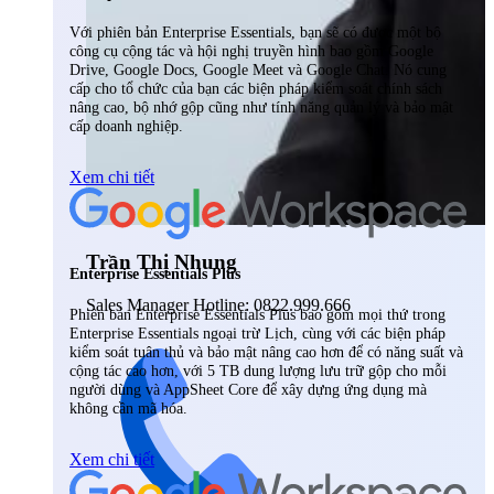
Với phiên bản Enterprise Essentials, bạn sẽ có được một bộ
công cụ cộng tác và hội nghị truyền hình bao gồm Google
Drive, Google Docs, Google Meet và Google Chat. Nó cung
cấp cho tổ chức của bạn các biện pháp kiểm soát chính sách
nâng cao, bộ nhớ gộp cũng như tính năng quản lý và bảo mật
cấp doanh nghiệp.
Xem chi tiết
Trần Thị Nhung
Enterprise Essentials Plus
Sales Manager Hotline: 0822.999.666
Phiên bản Enterprise Essentials Plus bao gồm mọi thứ trong
Enterprise Essentials ngoại trừ Lịch, cùng với các biện pháp
kiểm soát tuân thủ và bảo mật nâng cao hơn để có năng suất và
cộng tác cao hơn, với 5 TB dung lượng lưu trữ gộp cho mỗi
người dùng và AppSheet Core để xây dựng ứng dụng mà
không cần mã hóa.
Xem chi tiết