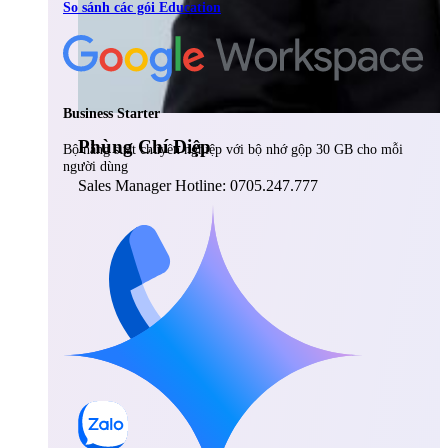
So sánh các gói Education
Business Starter
Phùng Chí Điệp
Bộ năng suất chuyên nghiệp với bộ nhớ gộp 30 GB cho mỗi
người dùng
Sales Manager Hotline: 0705.247.777