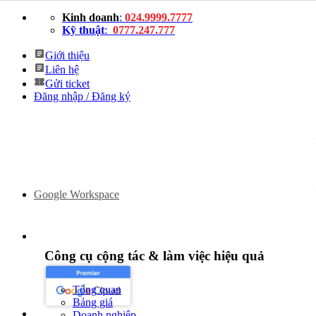
Bỏ
Kinh doanh
:
024.9999.7777
qua
Kỹ thuật
:
0777.247.777
nội
dung
Giới thiệu
Liên hệ
Gửi ticket
Đăng nhập / Đăng ký
Google Workspace
Công cụ cộng tác & làm việc hiệu quả
Tổng quan
Bảng giá
Doanh nghiệp