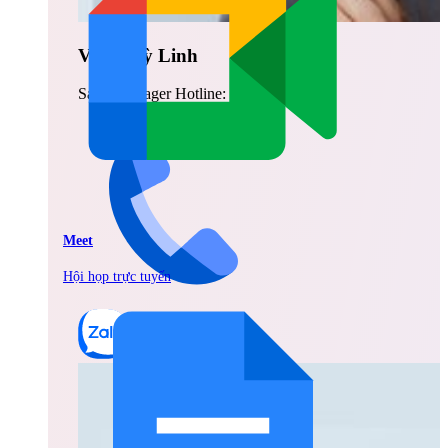
Vũ Thuỳ Linh
Sales Manager Hotline: 0842.999.666
Meet
Hội họp trực tuyến