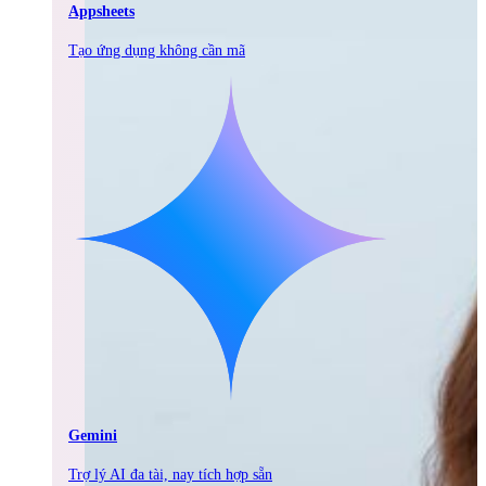
Appsheets
Tạo ứng dụng không cần mã
Gemini
Trợ lý AI đa tài, nay tích hợp sẵn