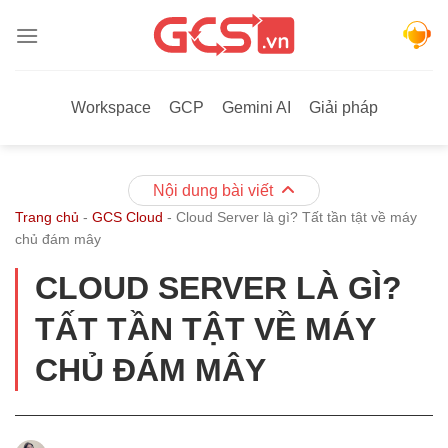
Bỏ
qua
nội
dung
Workspace
GCP
Gemini AI
Giải pháp
Nội dung bài viết
Trang chủ
-
GCS Cloud
-
Cloud Server là gì? Tất tần tật về máy
chủ đám mây
CLOUD SERVER LÀ GÌ?
TẤT TẦN TẬT VỀ MÁY
CHỦ ĐÁM MÂY