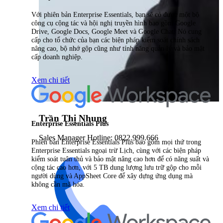
Với phiên bản Enterprise Essentials, bạn sẽ có được một bộ
công cụ cộng tác và hội nghị truyền hình bao gồm Google
Drive, Google Docs, Google Meet và Google Chat. Nó cung
cấp cho tổ chức của bạn các biện pháp kiểm soát chính sách
nâng cao, bộ nhớ gộp cũng như tính năng quản lý và bảo mật
cấp doanh nghiệp.
Xem chi tiết
Trần Thị Nhung
Enterprise Essentials Plus
Sales Manager Hotline: 0822.999.666
Phiên bản Enterprise Essentials Plus bao gồm mọi thứ trong
Enterprise Essentials ngoại trừ Lịch, cùng với các biện pháp
kiểm soát tuân thủ và bảo mật nâng cao hơn để có năng suất và
cộng tác cao hơn, với 5 TB dung lượng lưu trữ gộp cho mỗi
người dùng và AppSheet Core để xây dựng ứng dụng mà
không cần mã hóa.
Xem chi tiết