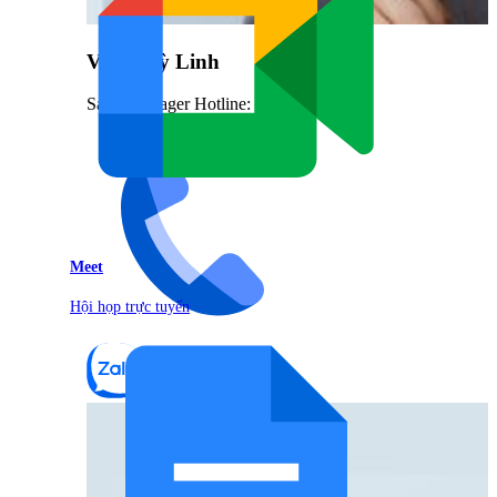
Vũ Thuỳ Linh
Sales Manager Hotline: 0842.999.666
Meet
Hội họp trực tuyến