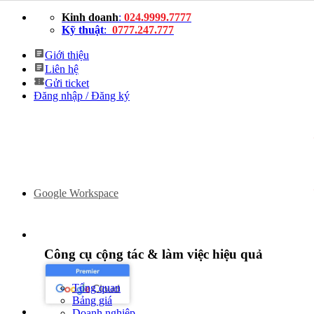
Bỏ
Kinh doanh
:
024.9999.7777
qua
Kỹ thuật
:
0777.247.777
nội
dung
Giới thiệu
Liên hệ
Gửi ticket
Đăng nhập / Đăng ký
Google Workspace
Công cụ cộng tác & làm việc hiệu quả
Tổng quan
Bảng giá
Doanh nghiệp