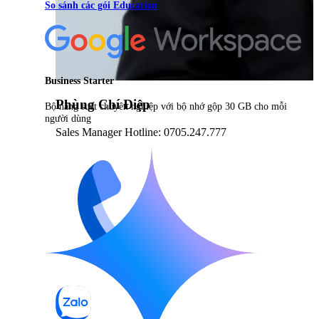
So sánh các gói Education
Business Starter
Phùng Chí Điệp
Bộ năng suất chuyên nghiệp với bộ nhớ gộp 30 GB cho mỗi
người dùng
Sales Manager Hotline: 0705.247.777