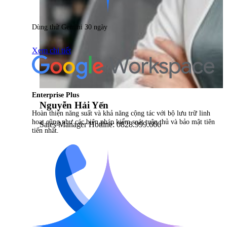
Dùng thử Gemini 30 ngày
Xem chi tiết
Enterprise Plus
Nguyễn Hải Yến
Hoàn thiện năng suất và khả năng cộng tác với bộ lưu trữ linh
hoạt cũng như các biện pháp kiểm soát tuân thủ và bảo mật tiên
Sales Manager Hotline: 0828.999.666
tiến nhất.