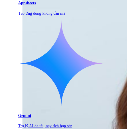
Appsheets
Tạo ứng dụng không cần mã
Gemini
Trợ lý AI đa tài, nay tích hợp sẵn