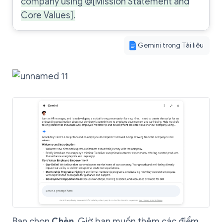
company using @[Mission Statement and
Core Values].
Gemini trong Tài liệu
Bạn chọn
Chèn
. Giờ bạn muốn thêm các điểm