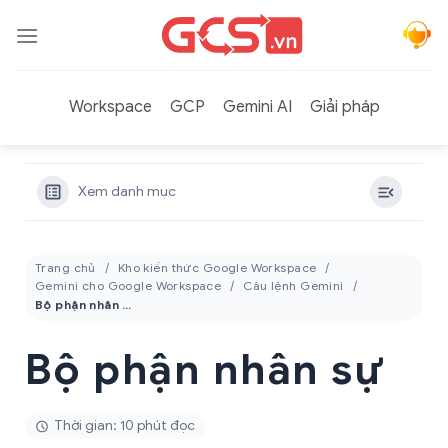
Bỏ
qua
nội
dung
Workspace
GCP
Gemini AI
Giải pháp
Xem danh mục
Trang chủ
Kho kiến thức Google Workspace
Gemini cho Google Workspace
Câu lệnh Gemini
Bộ phận nhân sự
Bộ phận nhân sự
Thời gian: 10 phút đọc