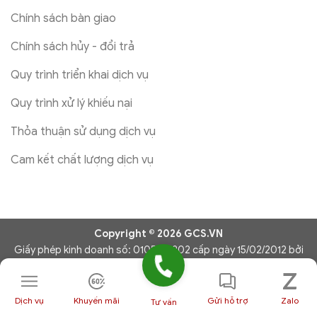
Chính sách bàn giao
Chính sách hủy - đổi trả
Quy trình triển khai dịch vụ
Quy trình xử lý khiếu nại
Thỏa thuận sử dụng dịch vụ
Cam kết chất lượng dịch vụ
Copyright © 2026 GCS.VN
Giấy phép kinh doanh số: 0105791302 cấp ngày 15/02/2012 bởi
Sở Kế Hoạch và Đầu Tư Thành phố Hà Nội
Sử dụng nội dung ở trang này và dịch vụ của GCS.VN có nghĩa là
bạn đồng ý với Thỏa thuận sử dụng và Chính sách bảo mật của
Dịch vụ
Khuyến mãi
Gửi hỗ trợ
Zalo
Tư vấn
chúng tôi.