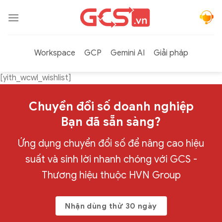
Bỏ
qua
nội
dung
Workspace
GCP
Gemini AI
Giải pháp
[yith_wcwl_wishlist]
Chuyển đổi số doanh nghiệp
Bạn đã sẵn sàng?
Ứng dụng chuyển đổi số để nâng cao hiệu
suất và sinh lời nhanh chóng với GCS -
Thương hiệu thuộc HVN Group
Nhận dùng thử 30 ngày