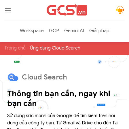
Bỏ
qua
nội
dung
Workspace
GCP
Gemini AI
Giải pháp
Trang chủ
-
Ứng dụng Cloud Search
Cloud Search
Thông tin bạn cần, ngay khi
bạn cần
Sử dụng sức mạnh của Google để tìm kiếm trên nội
dung của công ty bạn. Từ Gmail và Drive cho đến Tài