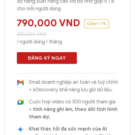
Bộ năng suất nâng cao với bộ nhớ gộp 5 TB
cho mỗi người dùng
790,000
VND
Giảm -7%
850,000
VND
/ người dùng / tháng
ĐĂNG KÝ NGAY
Email doanh nghiệp an toàn và tuỳ chỉnh
+ eDiscovery, khả năng lưu giữ dữ liệu.
Cuộc họp video có 500 người tham gia
+
tính năng ghi âm, theo dõi tình hình
tham dự.
Khai thác tối đa sức mạnh của AI