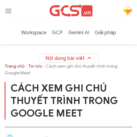
Bỏ
qua
nội
dung
Workspace
GCP
Gemini AI
Giải pháp
Nội dung bài viết
Trang chủ
-
Tin tức
-
Cách xem ghi chú thuyết trình trong
Google Meet
CÁCH XEM GHI CHÚ
THUYẾT TRÌNH TRONG
GOOGLE MEET