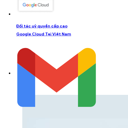
Đối tác uỷ quyền cấp cao
Google Cloud Tại Việt Nam
LIÊN HỆ Đ
Liên hệ với đội ngũ chuyên gia