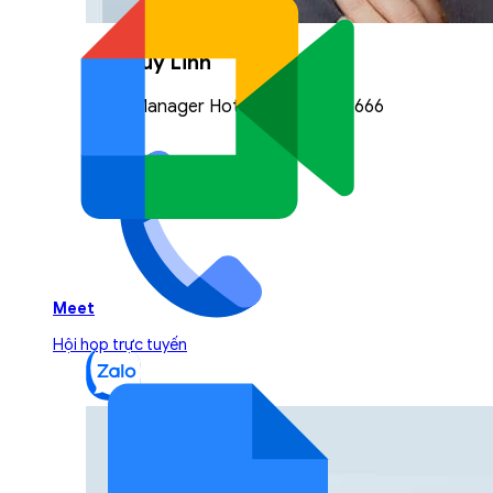
Vũ Thuỳ Linh
Sales Manager Hotline: 0842.999.666
Meet
Hội họp trực tuyến