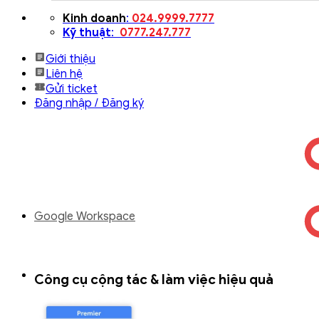
Bỏ
Kinh doanh
:
024.9999.7777
qua
Kỹ thuật
:
0777.247.777
nội
Giới thiệu
dung
Liên hệ
Gửi ticket
Đăng nhập / Đăng ký
Google Workspace
Công cụ cộng tác & làm việc hiệu quả