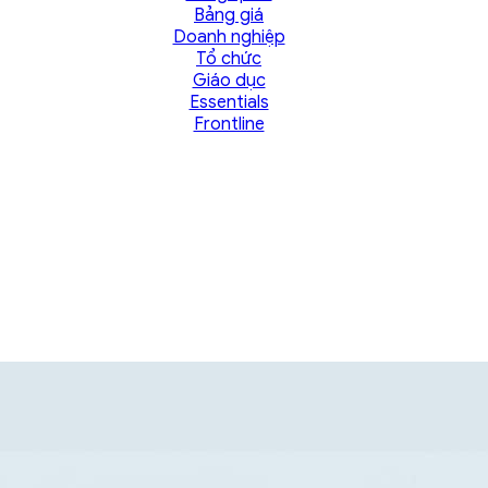
Bảng giá
Doanh nghiệp
Tổ chức
Giáo dục
Essentials
Frontline
ỘI NGŨ TƯ VẤN
 GCS để được hỗ trợ một cách tốt nhất