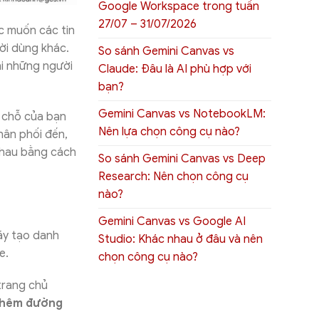
Google Workspace trong tuần
27/07 – 31/07/2026
c muốn các tin
ời dùng khác.
So sánh Gemini Canvas vs
hi những người
Claude: Đâu là AI phù hợp với
bạn?
Gemini Canvas vs NotebookLM:
i chỗ của bạn
Nên lựa chọn công cụ nào?
hân phối đến,
nhau bằng cách
So sánh Gemini Canvas vs Deep
Research: Nên chọn công cụ
nào?
Gemini Canvas vs Google AI
ãy tạo danh
Studio: Khác nhau ở đâu và nên
e.
chọn công cụ nào?
trang chủ
hêm đường