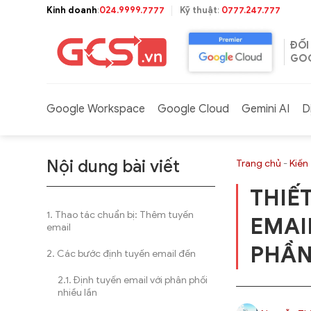
Bỏ
Kinh doanh
:
024.9999.7777
Kỹ thuật
:
0777.247.777
qua
nội
ĐỐI
dung
GOO
Google Workspace
Google Cloud
Gemini AI
D
Nội dung bài viết
Trang chủ
-
Kiến
THIẾ
Thao tác chuẩn bị: Thêm tuyến
EMAI
email
PHẦN
Các bước định tuyến email đến
Định tuyến email với phân phối
nhiều lần