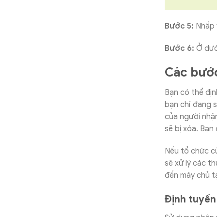
Bước 5:
Nhấp v
Bước 6:
Ở dướ
Các bước
Bạn có thể đị
bạn chỉ đang s
của người nhậ
sẽ bị xóa. Bạn
Nếu tổ chức củ
sẽ xử lý các t
đến máy chủ tạ
Định tuyến 