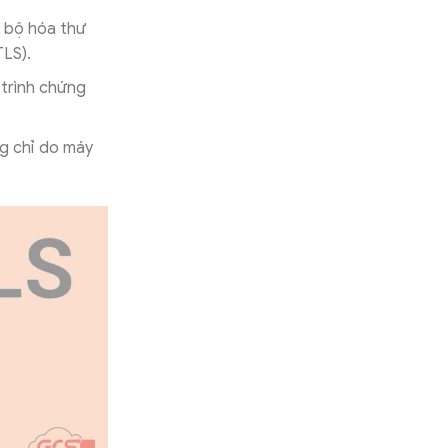
bộ hóa thư
TLS).
trình chứng
g chỉ do máy