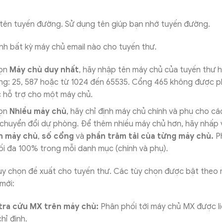
ên tuyến đường. Sử dụng tên giúp bạn nhớ tuyến đường.
ịnh bất kỳ máy chủ email nào cho tuyến thư.
ọn
Máy chủ duy nhất
, hãy nhập tên máy chủ của tuyến thư ho
ng: 25, 587 hoặc từ 1024 đến 65535. Cổng 465 không được 
 hỗ trợ cho một máy chủ.
họn
Nhiều máy chủ
, hãy chỉ định máy chủ chính và phụ cho c
 chuyển đổi dự phòng. Để thêm nhiều máy chủ hơn, hãy nhấp
n máy chủ
,
số cổng
và
phần trăm tải của từng máy chủ.
Ph
ối đa 100% trong mỗi danh mục (chính và phụ).
ùy chọn đề xuất cho tuyến thư. Các tùy chọn được bật theo 
mới:
tra cứu MX trên máy chủ:
Phân phối tới máy chủ MX được liê
hỉ định.