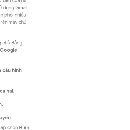
ư đến của hệ
sử dụng Gmail
n phối nhiều
 trên máy chủ
g chủ Bảng
Google
h cấu hình
cả hai
.
n
.
tuyến
.
Nhấp chọn
Hiển