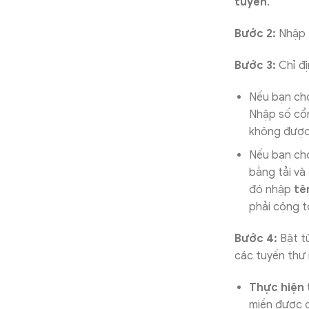
tuyến
.
Bước 2:
Nhập t
Bước 3:
Chỉ đ
Nếu bạn ch
Nhập số cổ
không được
Nếu bạn c
bằng tải và
đó nhập
tê
phải cộng t
Bước 4:
Bật t
các tuyến thư 
Thực hiện 
miền được c