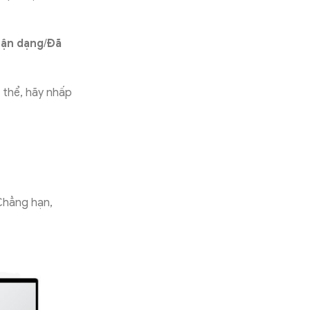
ận dạng
/
Đã
 thể, hãy nhấp
 Chẳng hạn,