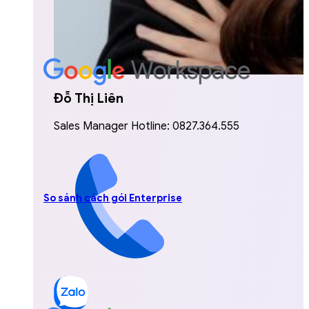
Đỗ Thị Liên
Sales Manager Hotline: 0827.364.555
So sánh cách gói Enterprise