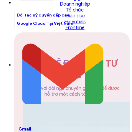
Doanh nghiệp
Tổ chức
Đối tác uỷ quyền cấp cao
Giáo dục
Essentials
Google Cloud Tại Việt Nam
Frontline
LIÊN HỆ ĐỘI NGŨ TƯ
VẤN
Liên hệ với đội ngũ chuyên gia GCS để được
hỗ trợ một cách tốt nhất
Gmail