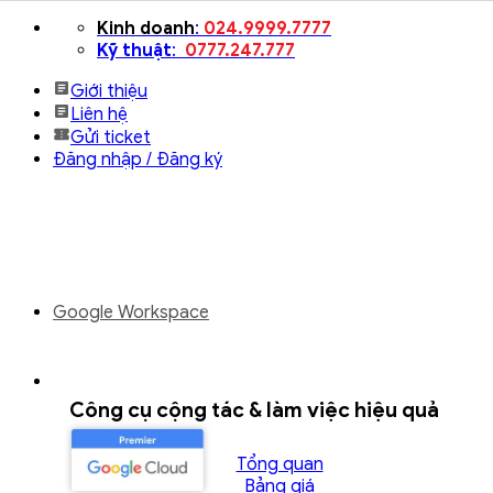
Bỏ
Kinh doanh
:
024.9999.7777
qua
Kỹ thuật
:
0777.247.777
nội
Giới thiệu
dung
Liên hệ
Gửi ticket
Đăng nhập / Đăng ký
Google Workspace
Công cụ cộng tác & làm việc hiệu quả
Tổng quan
Bảng giá