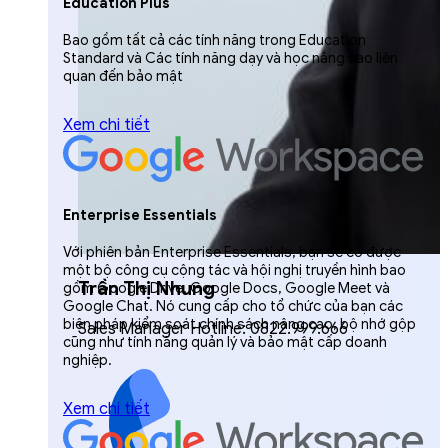
Education Plus
Bao gồm tất cả các tính năng trong Education
Standard và Các tính năng dạy và học nâng cao liên
quan đến bảo mật
Xem chi tiết
Enterprise Essentials
Với phiên bản Enterprise Essentials, bạn sẽ có được
một bộ công cụ cộng tác và hội nghị truyền hình bao
Trần Thị Nhung
gồm Google Drive, Google Docs, Google Meet và
Google Chat. Nó cung cấp cho tổ chức của bạn các
biện pháp kiểm soát chính sách nâng cao, bộ nhớ gộp
Sales Manager Hotline: 0822.999.666
cũng như tính năng quản lý và bảo mật cấp doanh
nghiệp.
Xem chi tiết