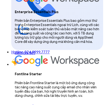
Enterprise Essentials Plus
Phiên bản Enterprise Essentials Plus bao gồm mọi thứ
trong Enterprise Essentials ngoại trừ Lịch, cùng với các
biện pháp kiểm soát tuân thủ và bảo mật nâng cao hơn
để có năng suất và cộng tác cao hơn, với 5 TB dung
lượng lưu trữ gộp cho mỗi người dùng và AppSheet
Core để xây dựng ứng dụng mà không cần mã hóa.
Hotline 024.9999.7777
Xem chi tiết
Fontline Starter
Phiên bản Frontline Starter là một bộ ứng dụng cộng
tác nâng cao năng suất cung cấp email cho nhân viên
tuyến đầu của bạn, hội nghị truyền hình an toàn, lịch
dùng chung, chỉnh sửa tài liệu trực tuyến, v.v.