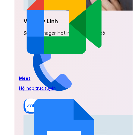
Vũ Thuỳ Linh
Sales Manager Hotline: 0842.999.666
Meet
Hội họp trực tuyến