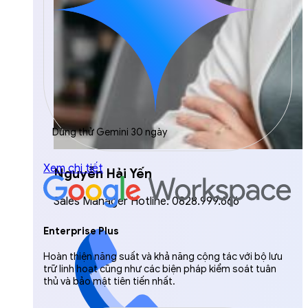
Dùng thử Gemini 30 ngày
Xem chi tiết
Nguyễn Hải Yến
Sales Manager Hotline: 0828.999.666
Enterprise Plus
Hoàn thiện năng suất và khả năng cộng tác với bộ lưu
trữ linh hoạt cũng như các biện pháp kiểm soát tuân
thủ và bảo mật tiên tiến nhất.