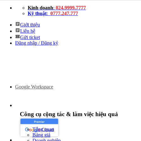
Bỏ
Kinh doanh
:
024.9999.7777
qua
Kỹ thuật
:
0777.247.777
nội
dung
Giới thiệu
Liên hệ
Gửi ticket
Đăng nhập / Đăng ký
Google Workspace
Công cụ cộng tác & làm việc hiệu quả
Tổng quan
Bảng giá
Doanh nghiệp