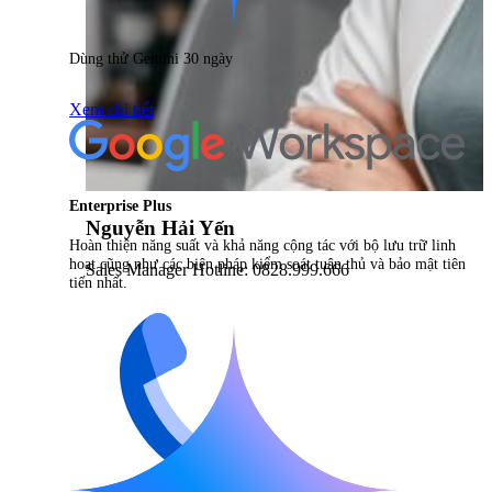
Dùng thử Gemini 30 ngày
Xem chi tiết
Enterprise Plus
Nguyễn Hải Yến
Hoàn thiện năng suất và khả năng cộng tác với bộ lưu trữ linh
hoạt cũng như các biện pháp kiểm soát tuân thủ và bảo mật tiên
Sales Manager Hotline: 0828.999.666
tiến nhất.