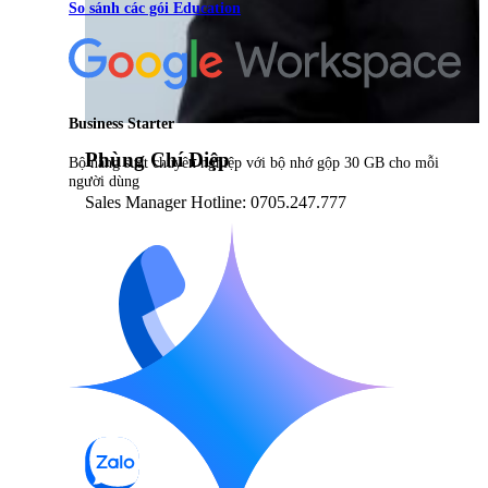
So sánh các gói Education
Business Starter
Phùng Chí Điệp
Bộ năng suất chuyên nghiệp với bộ nhớ gộp 30 GB cho mỗi
người dùng
Sales Manager Hotline: 0705.247.777