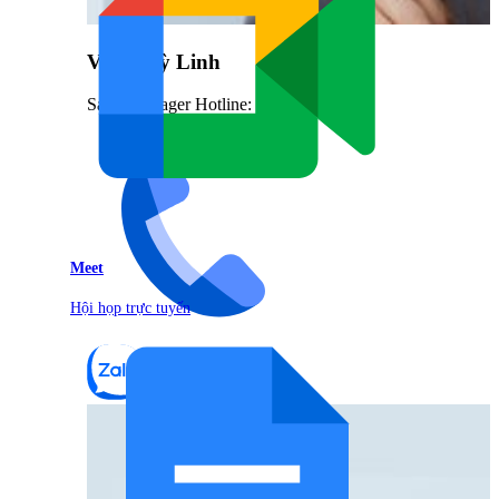
Vũ Thuỳ Linh
Sales Manager Hotline: 0842.999.666
Meet
Hội họp trực tuyến