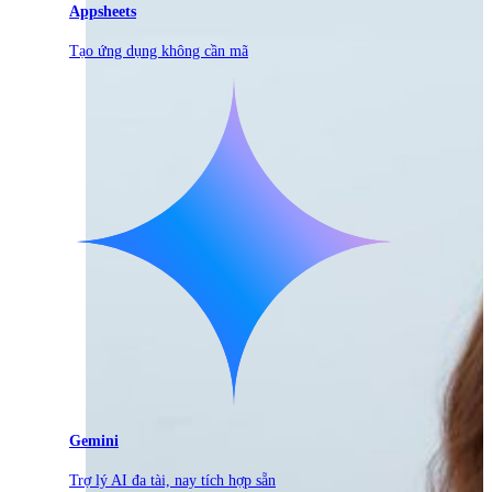
Appsheets
Tạo ứng dụng không cần mã
Gemini
Trợ lý AI đa tài, nay tích hợp sẵn