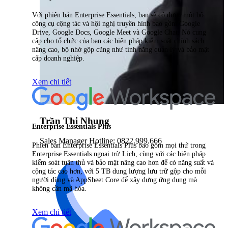
Với phiên bản Enterprise Essentials, bạn sẽ có được một bộ
công cụ cộng tác và hội nghị truyền hình bao gồm Google
Drive, Google Docs, Google Meet và Google Chat. Nó cung
cấp cho tổ chức của bạn các biện pháp kiểm soát chính sách
nâng cao, bộ nhớ gộp cũng như tính năng quản lý và bảo mật
cấp doanh nghiệp.
Xem chi tiết
Trần Thị Nhung
Enterprise Essentials Plus
Sales Manager Hotline: 0822.999.666
Phiên bản Enterprise Essentials Plus bao gồm mọi thứ trong
Enterprise Essentials ngoại trừ Lịch, cùng với các biện pháp
kiểm soát tuân thủ và bảo mật nâng cao hơn để có năng suất và
cộng tác cao hơn, với 5 TB dung lượng lưu trữ gộp cho mỗi
người dùng và AppSheet Core để xây dựng ứng dụng mà
không cần mã hóa.
Xem chi tiết