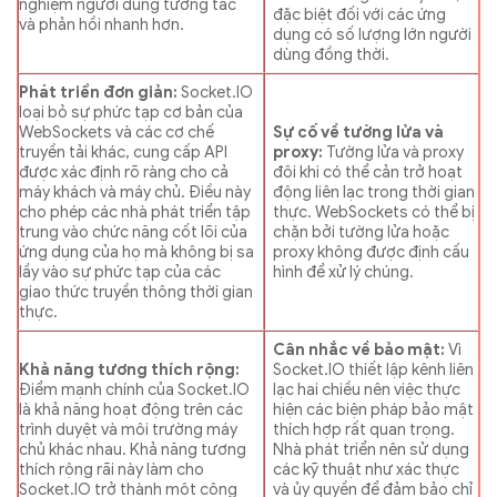
nghiệm người dùng tương tác
đặc biệt đối với các ứng
và phản hồi nhanh hơn.
dụng có số lượng lớn người
dùng đồng thời.
Phát triển đơn giản:
Socket.IO
loại bỏ sự phức tạp cơ bản của
WebSockets và các cơ chế
Sự cố về tường lửa và
truyền tải khác, cung cấp API
proxy:
Tường lửa và proxy
được xác định rõ ràng cho cả
đôi khi có thể cản trở hoạt
máy khách và máy chủ. Điều này
động liên lạc trong thời gian
cho phép các nhà phát triển tập
thực. WebSockets có thể bị
trung vào chức năng cốt lõi của
chặn bởi tường lửa hoặc
ứng dụng của họ mà không bị sa
proxy không được định cấu
lầy vào sự phức tạp của các
hình để xử lý chúng.
giao thức truyền thông thời gian
thực.
Cân nhắc về bảo mật:
Vì
Khả năng tương thích rộng:
Socket.IO thiết lập kênh liên
Điểm mạnh chính của Socket.IO
lạc hai chiều nên việc thực
là khả năng hoạt động trên các
hiện các biện pháp bảo mật
trình duyệt và môi trường máy
thích hợp rất quan trọng.
chủ khác nhau. Khả năng tương
Nhà phát triển nên sử dụng
thích rộng rãi này làm cho
các kỹ thuật như xác thực
Socket.IO trở thành một công
và ủy quyền để đảm bảo chỉ