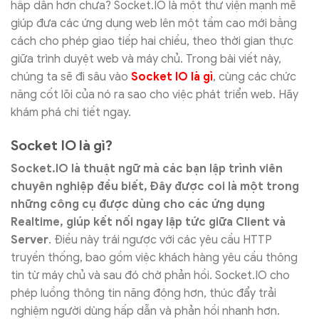
hấp dẫn hơn chưa? Socket.IO là một thư viện mạnh mẽ
giúp đưa các ứng dụng web lên một tầm cao mới bằng
cách cho phép giao tiếp hai chiều, theo thời gian thực
giữa trình duyệt web và máy chủ. Trong bài viết này,
chúng ta sẽ đi sâu vào
Socket IO là gì
, cùng các chức
năng cốt lõi của nó ra sao cho việc phát triển web. Hãy
khám phá chi tiết ngay.
Socket IO là gì?
Socket.IO là thuật ngữ mà các bạn lập trình viên
chuyên nghiệp đều biết, Đây được coi là một trong
những công cụ được dùng cho các ứng dụng
Realtime, giúp kết nối ngay lập tức giữa Client và
Server
. Điều này trái ngược với các yêu cầu HTTP
truyền thống, bao gồm việc khách hàng yêu cầu thông
tin từ máy chủ và sau đó chờ phản hồi. Socket.IO cho
phép luồng thông tin năng động hơn, thúc đẩy trải
nghiệm người dùng hấp dẫn và phản hồi nhanh hơn.