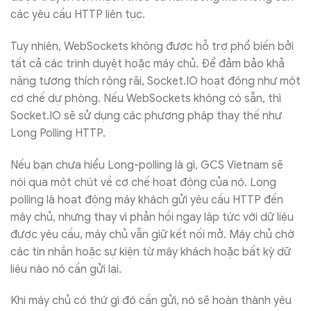
các yêu cầu HTTP liên tục.
Tuy nhiên, WebSockets không được hỗ trợ phổ biến bởi
tất cả các trình duyệt hoặc máy chủ. Để đảm bảo khả
năng tương thích rộng rãi, Socket.IO hoạt động như một
cơ chế dự phòng. Nếu WebSockets không có sẵn, thì
Socket.IO sẽ sử dụng các phương pháp thay thế như
Long Polling HTTP.
Nếu bạn chưa hiểu Long-polling là gì, GCS Vietnam sẽ
nói qua một chút về cơ chế hoạt động của nó. Long
polling là hoạt động máy khách gửi yêu cầu HTTP đến
máy chủ, nhưng thay vì phản hồi ngay lập tức với dữ liệu
được yêu cầu, máy chủ vẫn giữ kết nối mở. Máy chủ chờ
các tin nhắn hoặc sự kiện từ máy khách hoặc bất kỳ dữ
liệu nào nó cần gửi lại.
Khi máy chủ có thứ gì đó cần gửi, nó sẽ hoàn thành yêu