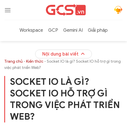
Bỏ
qua
nội
dung
Workspace
GCP
Gemini AI
Giải pháp
Nội dung bài viết
Trang chủ
-
Kiến thức
-
Socket IO là gì? Socket IO hỗ trợ gì trong
việc phát triển Web?
SOCKET IO LÀ GÌ?
SOCKET IO HỖ TRỢ GÌ
TRONG VIỆC PHÁT TRIỂN
WEB?