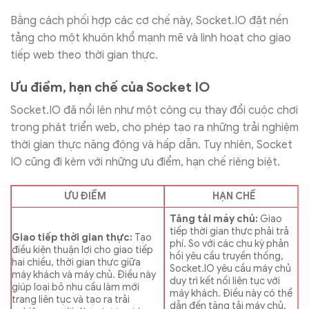
Bằng cách phối hợp các cơ chế này, Socket.IO đặt nền
tảng cho một khuôn khổ mạnh mẽ và linh hoạt cho giao
tiếp web theo thời gian thực.
Ưu điểm, hạn chế của Socket IO
Socket.IO đã nổi lên như một công cụ thay đổi cuộc chơi
trong phát triển web, cho phép tạo ra những trải nghiệm
thời gian thực năng động và hấp dẫn. Tuy nhiên, Socket
IO cũng đi kèm với những ưu điểm, hạn chế riêng biệt.
ƯU ĐIỂM
HẠN CHẾ
Tăng tải máy chủ:
Giao
tiếp thời gian thực phải trả
Giao tiếp thời gian thực:
Tạo
phí. So với các chu kỳ phản
điều kiện thuận lợi cho giao tiếp
hồi yêu cầu truyền thống,
hai chiều, thời gian thực giữa
Socket.IO yêu cầu máy chủ
máy khách và máy chủ. Điều này
duy trì kết nối liên tục với
giúp loại bỏ nhu cầu làm mới
máy khách. Điều này có thể
trang liên tục và tạo ra trải
dẫn đến tăng tải máy chủ,