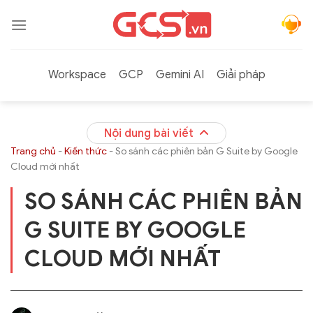
Bỏ
qua
nội
dung
Workspace
GCP
Gemini AI
Giải pháp
Nội dung bài viết
Trang chủ
-
Kiến thức
-
So sánh các phiên bản G Suite by Google
Cloud mới nhất
SO SÁNH CÁC PHIÊN BẢN
G SUITE BY GOOGLE
CLOUD MỚI NHẤT