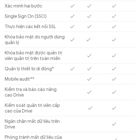
Xác minh hai bước
✓
✓
✓
Single Sign On (SSO)
✓
✓
✓
Thực hiện các kết nối SSL
✓
✓
✓
Khóa bảo mật do người dùng
✓
✓
✓
quản lý
Khóa bảo mật được quản trị
✓
✓
viên quản trị trên toàn miền
Quản lý thiết bị di động*
✓
✓
✓
Mobile audit**
✓
✓
Kiểm tra và báo cáo nâng
✓
✓
cao Drive
Kiểm soát quản trị viên cấp
✓
✓
cao của Drive
Ngăn chặn mất dữ liệu trên
✓
Drive
Phòng tránh mất dữ liệu của