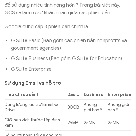
để sử dụng nhiều tính năng hơn ? Trong bài viết này,
GCS sẽ làm rõ sự khác nhau giữa các phiên bản.
Google cung cấp 3 phiên bản chính là :
G Suite Basic (Bao gồm các phiên bản nonprofits và
government agencies)
G Suite Business (Bao gồm G Suite for Education)
G Suite Enterprise
Sử dụng Email và hỗ trợ
Tiêu chí so sánh
Basic
Business
Enterprise
Dung lượng lưu trữ Email và
Không
Không giới
30GB
Drive
giới hạn *
hạn *
Giới hạn kích thước tệp đính
25MB
25MB
25MB
kèm
Số người nhận tối đa cho mỗi