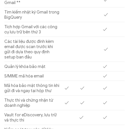
✓
Gmail **
Tìm kiếm nhật ký Gmail trong
✓
BigQuery
Tích hợp Gmail với các công
✓
cụ lưu trữ bên thứ 3
Các tài liệu được đính kèm
email được scan trước khi
✓
gửi đi dựa theo quy định
setup ban đầu
Quản lý khóa bảo mật
✓
S/MIME mã hóa email
✓
Mã hóa bảo mật thông tin khi
✓
✓
✓
gửi đi và ngay tại hộp thư
Thực thi và chứng nhận từ
✓
✓
✓
doanh nghiệp
Vault for eDiscovery, lưu trữ
✓
✓
và thực thi