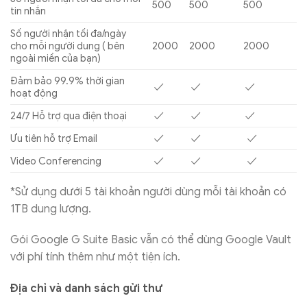
500
500
500
tin nhắn
Số người nhận tối đa/ngày
cho mỗi người dung ( bên
2000
2000
2000
ngoài miền của bạn)
Đảm bảo 99.9% thời gian
✓
✓
✓
hoạt động
24/7 Hỗ trợ qua điện thoại
✓
✓
✓
Ưu tiên hỗ trợ Email
✓
✓
✓
Video Conferencing
✓
✓
✓
*Sử dụng dưới 5 tài khoản người dùng mỗi tài khoản có
1TB dung lượng.
Gói Google G Suite Basic vẫn có thể dùng Google Vault
với phí tính thêm như một tiện ích.
Địa chỉ và danh sách gửi thư