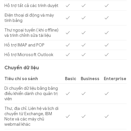
Hỗ trợ tất cả các trình duyệt
✓
✓
✓
Điện thoại di động và máy
✓
✓
✓
tính bảng
Thư ngoại tuyến ( khi offline)
✓
✓
✓
và trình chỉnh sửa tài liệu
Hỗ trợ IMAP and POP
✓
✓
✓
Hỗ trợ Microsoft Outlook
✓
✓
✓
Chuyển dữ liệu
Tiêu chí so sánh
Basic
Business
Enterprise
Di chuyển dữ liệu bằng bảng
điều khiển dành cho quản trị
✓
✓
✓
viên
Thư, địa chỉ. Liên hệ và lịch di
chuyển từ Exchange, IBM
✓
✓
✓
Note và các máy chủ
webmail khác