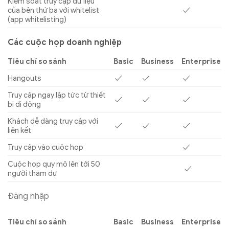
Kiểm soát truy cập dữ liệu
của bên thứ ba với whitelist
✓
(app whitelisting)
Các cuộc họp doanh nghiệp
Tiêu chí so sánh
Basic
Business
Enterprise
Hangouts
✓
✓
✓
Truy cập ngay lập tức từ thiết
✓
✓
✓
bị di động
Khách dễ dàng truy cập với
✓
✓
✓
liên kết
Truy cập vào cuộc họp
✓
Cuộc họp quy mô lên tới 50
✓
người tham dự
Đăng nhập
Tiêu chí so sánh
Basic
Business
Enterprise