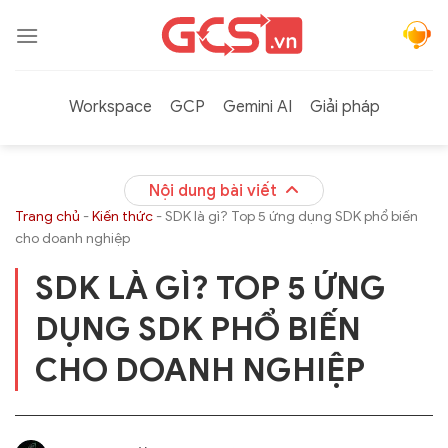
Bỏ
qua
nội
dung
Workspace
GCP
Gemini AI
Giải pháp
Nội dung bài viết
Trang chủ
-
Kiến thức
-
SDK là gì? Top 5 ứng dụng SDK phổ biến
cho doanh nghiệp
SDK LÀ GÌ? TOP 5 ỨNG
DỤNG SDK PHỔ BIẾN
CHO DOANH NGHIỆP