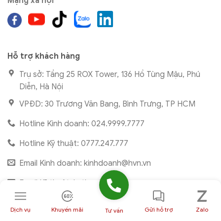
Mạng xã hội
Hỗ trợ khách hàng
Trụ sở: Tầng 25 ROX Tower, 136 Hồ Tùng Mậu, Phú
Diễn, Hà Nội
VPĐD: 30 Trương Văn Bang, Bình Trưng, TP HCM
Hotline Kinh doanh: 024.9999.7777
Hotline Kỹ thuật: 0777.247.777
Email Kinh doanh:
kinhdoanh@hvn.vn
Email Kỹ thuật:
kythuat@hvn.vn
Dịch vụ
Khuyến mãi
Gửi hỗ trợ
Zalo
Tư vấn
Hướng dẫn & Chính sách