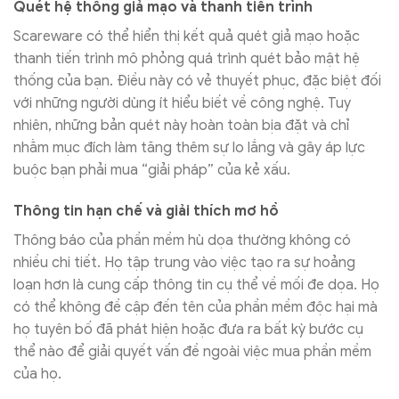
Quét hệ thống giả mạo và thanh tiến trình
Scareware có thể hiển thị kết quả quét giả mạo hoặc
thanh tiến trình mô phỏng quá trình quét bảo mật hệ
thống của bạn. Điều này có vẻ thuyết phục, đặc biệt đối
với những người dùng ít hiểu biết về công nghệ. Tuy
nhiên, những bản quét này hoàn toàn bịa đặt và chỉ
nhằm mục đích làm tăng thêm sự lo lắng và gây áp lực
buộc bạn phải mua “giải pháp” của kẻ xấu.
Thông tin hạn chế và giải thích mơ hồ
Thông báo của phần mềm hù dọa thường không có
nhiều chi tiết. Họ tập trung vào việc tạo ra sự hoảng
loạn hơn là cung cấp thông tin cụ thể về mối đe dọa. Họ
có thể không đề cập đến tên của phần mềm độc hại mà
họ tuyên bố đã phát hiện hoặc đưa ra bất kỳ bước cụ
thể nào để giải quyết vấn đề ngoài việc mua phần mềm
của họ.