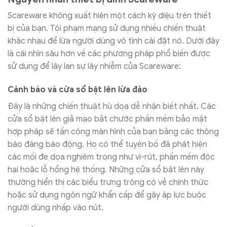
Scareware không xuất hiện một cách kỳ diệu trên thiết
bị của bạn. Tội phạm mạng sử dụng nhiều chiến thuật
khác nhau để lừa người dùng vô tình cài đặt nó. Dưới đây
là cái nhìn sâu hơn về các phương pháp phổ biến được
sử dụng để lây lan sự lây nhiễm của Scareware:
Cảnh báo và cửa sổ bật lên lừa đảo
Đây là những chiến thuật hù dọa dễ nhận biết nhất. Các
cửa sổ bật lên giả mạo bắt chước phần mềm bảo mật
hợp pháp sẽ tấn công màn hình của bạn bằng các thông
báo đáng báo động. Họ có thể tuyên bố đã phát hiện
các mối đe dọa nghiêm trọng như vi-rút, phần mềm độc
hại hoặc lỗ hổng hệ thống. Những cửa sổ bật lên này
thường hiển thị các biểu trưng trông có vẻ chính thức
hoặc sử dụng ngôn ngữ khẩn cấp để gây áp lực buộc
người dùng nhấp vào nút.