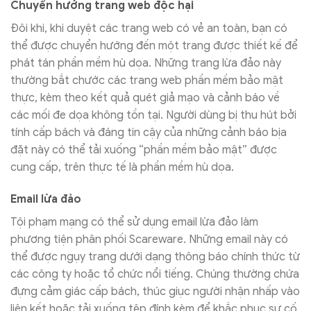
Chuyển hướng trang web độc hại
Đôi khi, khi duyệt các trang web có vẻ an toàn, bạn có
thể được chuyển hướng đến một trang được thiết kế để
phát tán phần mềm hù dọa. Những trang lừa đảo này
thường bắt chước các trang web phần mềm bảo mật
thực, kèm theo kết quả quét giả mạo và cảnh báo về
các mối đe dọa không tồn tại. Người dùng bị thu hút bởi
tính cấp bách và đáng tin cậy của những cảnh báo bịa
đặt này có thể tải xuống “phần mềm bảo mật” được
cung cấp, trên thực tế là phần mềm hù dọa.
Email lừa đảo
Tội phạm mạng có thể sử dụng email lừa đảo làm
phương tiện phân phối Scareware. Những email này có
thể được ngụy trang dưới dạng thông báo chính thức từ
các công ty hoặc tổ chức nổi tiếng. Chúng thường chứa
đựng cảm giác cấp bách, thúc giục người nhận nhấp vào
liên kết hoặc tải xuống tệp đính kèm để khắc phục sự cố