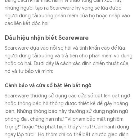
Bằng cách khai thác hành vi thao túng cảm xúc này,
những người tạo ra Scareware hy vọng sẽ lừa được
người dùng tải xuống phần mềm của họ hoặc nhấp vào
các liên kết độc hại.
Dấu hiệu nhận biết Scareware
Scareware dựa vào nỗi sợ hãi và tính khẩn cấp để lừa
người dùng tải xuống và trả tiền cho phần mềm vô dụng
hoặc có hại. Dưới đây là cách xác định chiến thuật của
nó và tự bảo vệ mình:
Cảnh báo và cửa sổ bật lên bất ngờ
Scareware thường sử dụng các cửa sổ bật lên bất ngờ
hoặc thông báo hệ thống được thiết kế để gây hoảng
loạn. Những thông báo này thường sử dụng ngôn ngữ
phóng đại, chẳng hạn như “Vi phạm bảo mật nghiêm
trọng!” hoặc “Đã phát hiện thấy vi-rút! Cần hành động
ngay lập tức!” Họ thậm chí có thể bắt chước giao diện