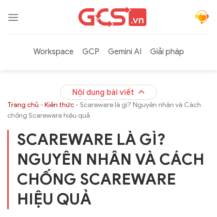
Bỏ
qua
nội
dung
Workspace
GCP
Gemini AI
Giải pháp
Nội dung bài viết
Trang chủ
-
Kiến thức
-
Scareware là gì? Nguyên nhân và Cách
chống Scareware hiệu quả
SCAREWARE LÀ GÌ?
NGUYÊN NHÂN VÀ CÁCH
CHỐNG SCAREWARE
HIỆU QUẢ