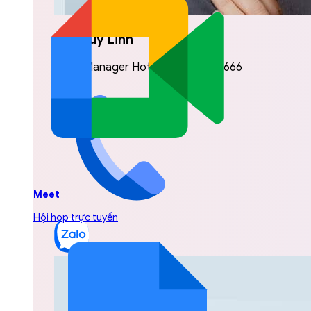
Vũ Thuỳ Linh
Sales Manager Hotline: 0842.999.666
Meet
Hội họp trực tuyến