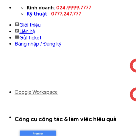
Bỏ
Kinh doanh
:
024.9999.7777
qua
Kỹ thuật
:
0777.247.777
nội
Giới thiệu
dung
Liên hệ
Gửi ticket
Đăng nhập / Đăng ký
Google Workspace
Công cụ cộng tác & làm việc hiệu quả