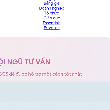
Bảng giá
Doanh nghiệp
Tổ chức
Giáo dục
Essentials
Frontline
ỘI NGŨ TƯ VẤN
 GCS để được hỗ trợ một cách tốt nhất