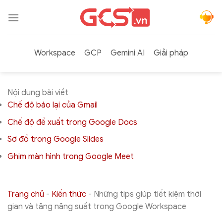
Bỏ
qua
nội
dung
Workspace
GCP
Gemini AI
Giải pháp
Nội dung bài viết
Chế độ báo lại của Gmail
Chế độ đề xuất trong Google Docs
Sơ đồ trong Google Slides
Ghim màn hình trong Google Meet
Trang chủ
-
Kiến thức
-
Những tips giúp tiết kiệm thời
gian và tăng năng suất trong Google Workspace