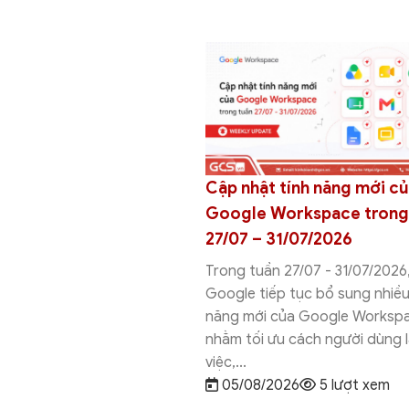
anvas vs Google AI
Cập nhật tính năng mới c
hác nhau ở đâu và nên
Google Workspace trong
g cụ nào?
27/07 – 31/07/2026
vas vs Google AI Studio là
Trong tuần 27/07 - 31/07/2026
ụ AI của Google nhưng
Google tiếp tục bổ sung nhiều
 kế cho những mục đích
năng mới của Google Worksp
hác nhau....
nhằm tối ưu cách người dùng 
26
21 lượt xem
việc,...
05/08/2026
5 lượt xem