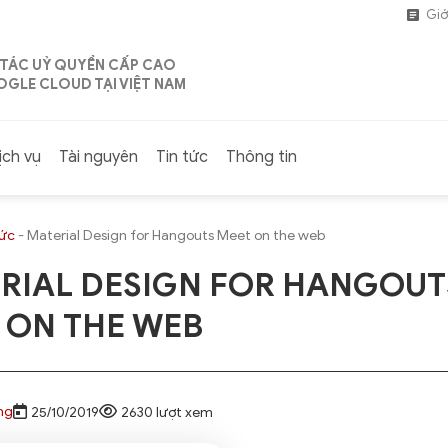
Giớ
 TÁC UỶ QUYỀN CẤP CAO
GLE CLOUD TẠI VIỆT NAM
ịch vụ
Tài nguyên
Tin tức
Thông tin
tức
-
Material Design for Hangouts Meet on the web
RIAL DESIGN FOR HANGOUT
 ON THE WEB
ng
25/10/2019
2630 lượt xem