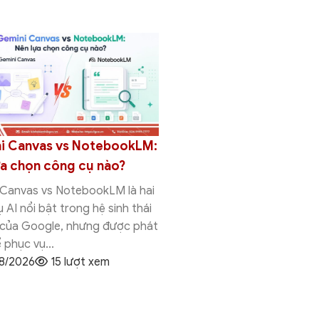
i Canvas vs NotebookLM:
So sánh Gemini Canva
ựa chọn công cụ nào?
Research: Nên chọn c
nào?
 Canvas vs NotebookLM là hai
 AI nổi bật trong hệ sinh thái
Gemini Canvas vs Deep Re
 của Google, nhưng được phát
hai tính năng AI nổi bật tr
ể phục vụ...
thái Gemini của Google, 
8/2026
15 lượt xem
thiết kế để phục...
03/08/2026
14 lượt x