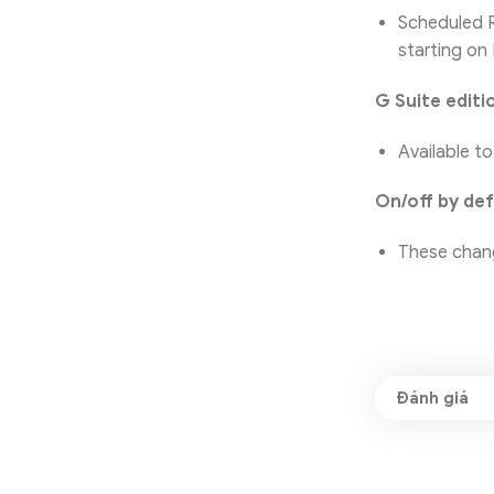
Scheduled Re
starting on
G Suite editi
Available to
On/off by def
These chang