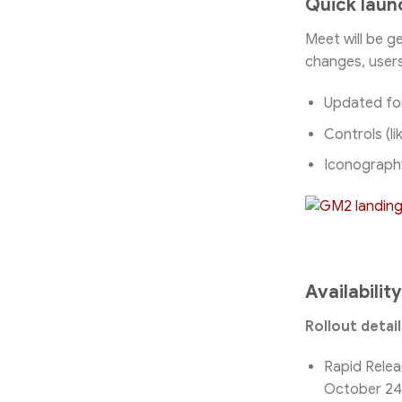
Quick lau
Meet will be g
changes, users
Updated fon
Controls (l
Iconography
Availability
Rollout detai
Rapid Releas
October 24