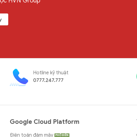
uộc HVN Group
y
Hotline kỹ thuật
0777.247.777
Google Cloud Platform
Điện toán đám mây