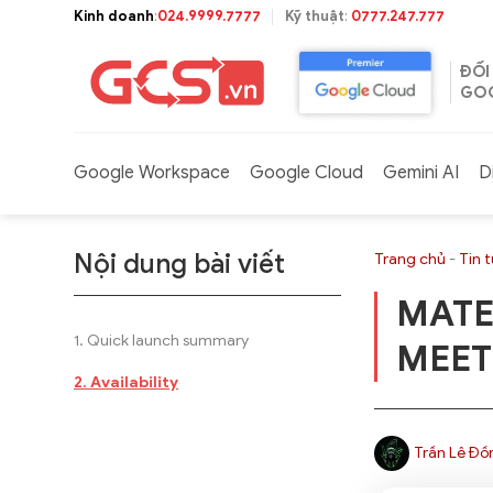
Bỏ
Kinh doanh
:
024.9999.7777
Kỹ thuật
:
0777.247.777
qua
nội
ĐỐI
dung
GOO
Google Workspace
Google Cloud
Gemini AI
D
Nội dung bài viết
Trang chủ
-
Tin 
MATE
Quick launch summary
MEET
Availability
Trần Lê Đồ