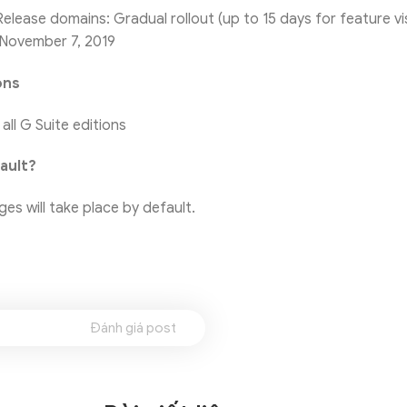
lease domains: Gradual rollout (up to 15 days for feature visi
 November 7, 2019
ons
 all G Suite editions
ault?
es will take place by default.
Đánh giá post