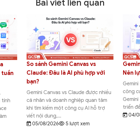
Bài viết liên quan
So sánh Gemini Canvas vs
Gemin
ủa
Claude: Đâu là AI phù hợp với
Nên l
 tuần
bạn?
Gemini
công cụ
Gemini Canvas vs Claude được nhiều
,
Gemini
cá nhân và doanh nghiệp quan tâm
 tính
triển đ
khi tìm kiếm một công cụ AI hỗ trợ
ace
04/0
viết nội dung,...
làm
05/08/2026
5 lượt xem