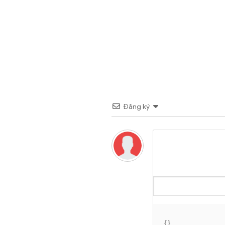
Đăng ký
{}