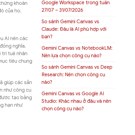
Google Workspace trong tuần
 chứng khoán
27/07 – 31/07/2026
đó của họ.
So sánh Gemini Canvas vs
Claude: Đâu là AI phù hợp với
bạn?
êu AI nên các
 đồng nghĩa.
Gemini Canvas vs NotebookLM:
 trí tuệ nhân
Nên lựa chọn công cụ nào?
 mục tiêu chung
So sánh Gemini Canvas vs Deep
Research: Nên chọn công cụ
nào?
đã giúp các sản
ạn như công cụ
Gemini Canvas vs Google AI
g được tạo bằng
Studio: Khác nhau ở đâu và nên
ng hạn như
chọn công cụ nào?
n