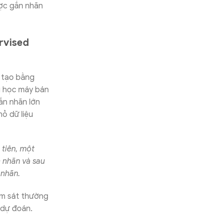
ược gắn nhãn
rvised
 tạo bằng
g học máy bán
ắn nhãn lớn
ỏ dữ liệu
 tiên, một
 nhãn và sau
 nhãn.
ám sát thường
 dự đoán.