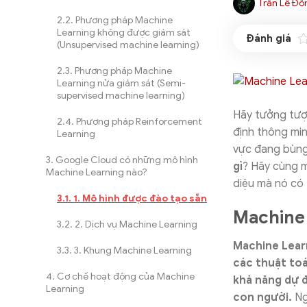
Trần Lê Đồ
Phương pháp Machine
Learning không được giám sát
(Unsupervised machine learning)
Phương pháp Machine
Learning nửa giám sát (Semi-
supervised machine learning)
Hãy tưởng tượn
Phương pháp Reinforcement
định thông min
Learning
vực đang bùng
Google Cloud có những mô hình
gì
? Hãy cùng 
Machine Learning nào?
diệu mà nó có 
1. Mô hình được đào tạo sẵn
Machine 
2. Dịch vụ Machine Learning
Machine Learn
3. Khung Machine Learning
các thuật toá
Cơ chế hoạt động của Machine
khả năng dự đ
Learning
con người.
Ng