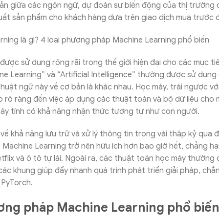
bản giữa các ngôn ngữ, dự đoán sự biến động của thị trường
xuất sản phẩm cho khách hàng dựa trên giao dịch mua trước 
 được sử dụng rộng rãi trong thế giới hiện đại cho các mục ti
e Learning” và “Artificial Intelligence” thường được sử dụng
 thuật ngữ này về cơ bản là khác nhau. Học máy, trái ngược với
ập rõ ràng đến việc áp dụng các thuật toán và bộ dữ liệu cho
máy tính có khả năng nhận thức tương tự như con người.
về khả năng lưu trữ và xử lý thông tin trong vài thập kỷ qua 
 Machine Learning trở nên hữu ích hơn bao giờ hết, chẳng h
tflix và ô tô tự lái. Ngoài ra, các thuật toán học máy thườn
ác khung giúp đẩy nhanh quá trình phát triển giải pháp, chẳ
 PyTorch.
ơng pháp Machine Learning phổ biế