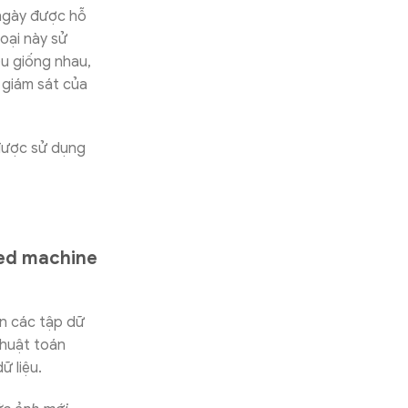
 ngày được hỗ
oại này sử
u giống nhau,
 giám sát của
 được sử dụng
ed machine
n các tập dữ
thuật toán
ữ liệu.