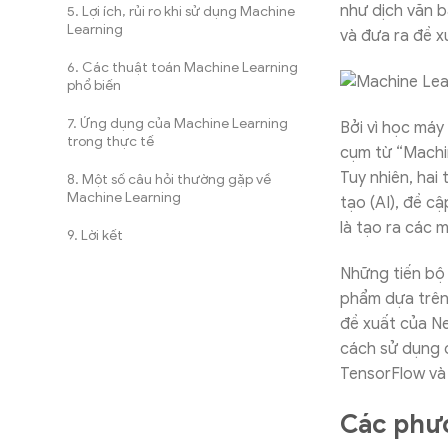
như dịch văn 
Lợi ích, rủi ro khi sử dụng Machine
Learning
và đưa ra đề 
Các thuật toán Machine Learning
phổ biến
Ứng dụng của Machine Learning
Bởi vì học máy
trong thực tế
cụm từ “Machin
Tuy nhiên, hai
Một số câu hỏi thường gặp về
Machine Learning
tạo (AI), đề c
là tạo ra các 
Lời kết
Những tiến bộ 
phẩm dựa trên
đề xuất của Ne
cách sử dụng c
TensorFlow và
Các phư