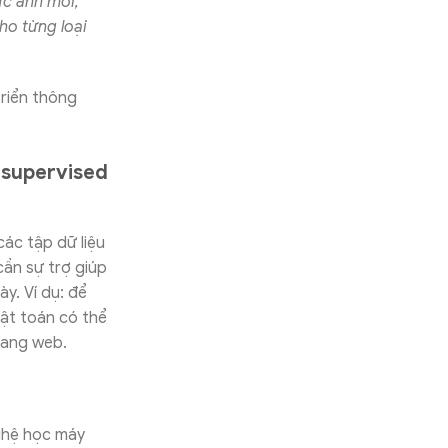
ức ảnh mới,
ho từng loại
riển thông
nsupervised
ác tập dữ liệu
cần sự trợ giúp
y. Ví dụ: để
uật toán có thể
rang web.
ghệ học máy