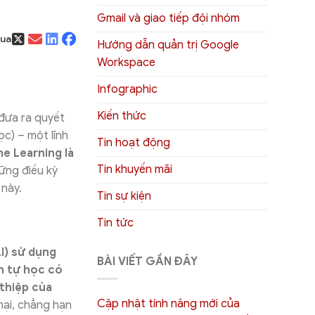
Gmail và giao tiếp đội nhóm
qua
Hướng dẫn quản trị Google
Workspace
Infographic
Kiến thức
 đưa ra quyết
c) – một lĩnh
Tin hoạt động
e Learning là
Tin khuyến mãi
ững điều kỳ
 này.
Tin sự kiện
Tin tức
I) sử dụng
BÀI VIẾT GẦN ĐÂY
h tự học có
 thiệp của
Cập nhật tính năng mới của
ại, chẳng hạn