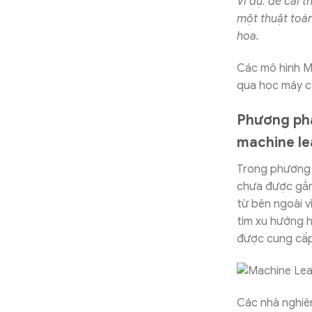
Ví dụ: để cải 
một thuật toá
hoa.
Các mô hình M
qua học máy c
Phương phá
machine le
Trong phương 
chưa được gắn 
từ bên ngoài v
tìm xu hướng h
được cung cấp
Các nhà nghiê