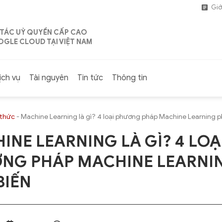
Giớ
 TÁC UỶ QUYỀN CẤP CAO
GLE CLOUD TẠI VIỆT NAM
ịch vụ
Tài nguyên
Tin tức
Thông tin
 thức
-
Machine Learning là gì? 4 loại phương pháp Machine Learning p
INE LEARNING LÀ GÌ? 4 LOẠ
NG PHÁP MACHINE LEARNI
BIẾN