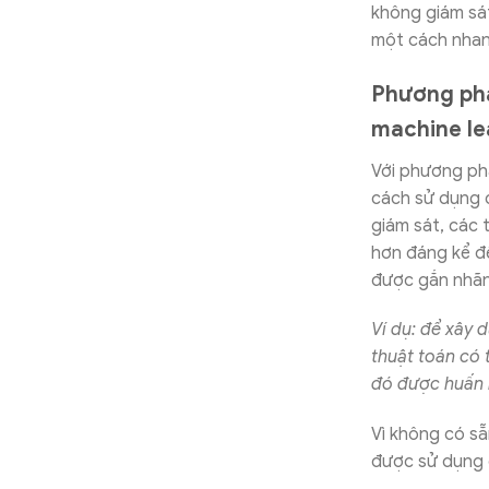
không giám sát
một cách nhan
Phương phá
machine le
Với phương ph
cách sử dụng 
giám sát, các
hơn đáng kể để
được gắn nhãn
Ví dụ: để xây 
thuật toán có
đó được huấn l
Vì không có s
được sử dụng 