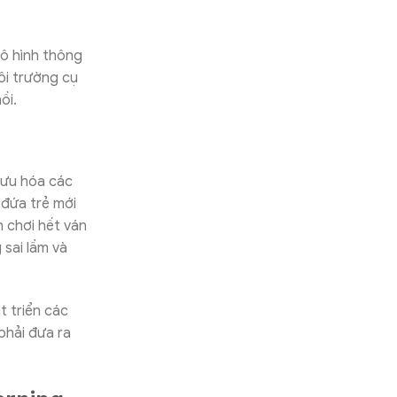
ô hình thông
ôi trường cụ
ồi.
 ưu hóa các
 đứa trẻ mới
h chơi hết ván
 sai lầm và
 triển các
phải đưa ra