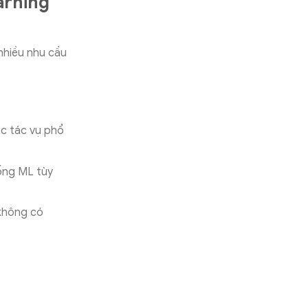
arning
nhiều nhu cầu
c tác vụ phổ
ống ML tùy
không có