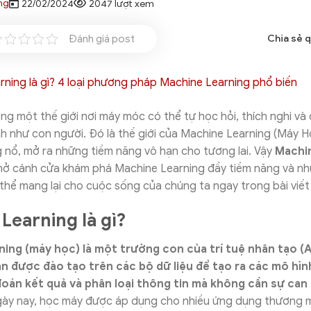
ng
22/02/2024
2047 lượt xem
Đánh giá post
Chia sẻ 
g một thế giới nơi máy móc có thể tự học hỏi, thích nghi và
h như con người. Đó là thế giới của Machine Learning (Máy Họ
 nổ, mở ra những tiềm năng vô hạn cho tương lai. Vậy
Machin
mở cánh cửa khám phá Machine Learning đầy tiềm năng và nh
thể mang lại cho cuộc sống của chúng ta ngay trong bài viết
Learning là gì?
ing (máy học) là một trường con của trí tuệ nhân tạo (A
n được đào tạo trên các bộ dữ liệu để tạo ra các mô hìn
oán kết quả và phân loại thông tin mà không cần sự can
ày nay, học máy được áp dụng cho nhiều ứng dụng thương m