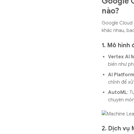
Google 
nào?
Google Cloud 
khác nhau, ba
1. Mô hình
Vertex AI 
biến như ph
AI Platform
chỉnh để xử 
AutoML
: 
chuyên môn
2. Dịch vụ