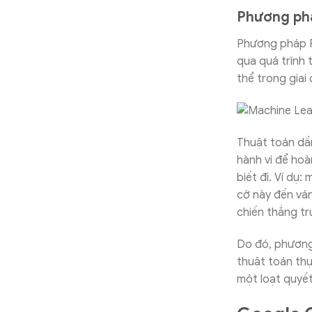
Phương ph
Phương pháp R
qua quá trình 
thể trong giai
Thuật toán dầ
hành vi để hoà
biết đi. Ví dụ
cờ này đến ván
chiến thắng tr
Do đó, phương
thuật toán thự
một loạt quyế