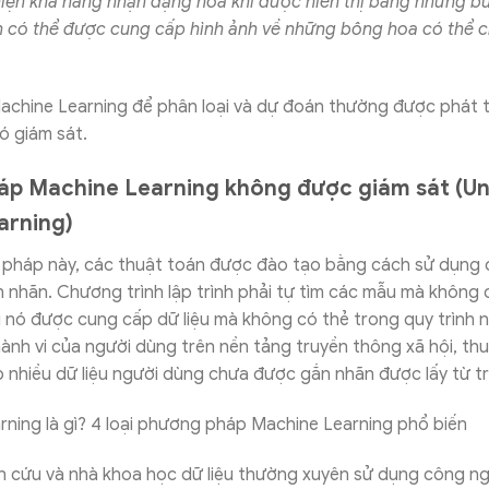
thiện khả năng nhận dạng hoa khi được hiển thị bằng những b
n có thể được cung cấp hình ảnh về những bông hoa có thể c
achine Learning để phân loại và dự đoán thường được phát t
ó giám sát.
p Machine Learning không được giám sát (U
arning)
pháp này, các thuật toán được đào tạo bằng cách sử dụng c
nhãn. Chương trình lập trình phải tự tìm các mẫu mà không 
ì nó được cung cấp dữ liệu mà không có thẻ trong quy trình nà
ành vi của người dùng trên nền tảng truyền thông xã hội, th
 nhiều dữ liệu người dùng chưa được gắn nhãn được lấy từ t
n cứu và nhà khoa học dữ liệu thường xuyên sử dụng công n