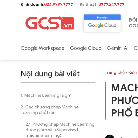
Bỏ
Kinh doanh
:
024.9999.7777
Kỹ thuật
:
0777.247.777
qua
nội
ĐỐI
dung
GOO
Google Workspace
Google Cloud
Gemini AI
D
Nội dung bài viết
Trang chủ
-
Kiến
MACH
Machine Learning là gì?
PHƯƠ
Các phương pháp Machine
PHỔ 
Learning phổ biến
Phương pháp Machine Learning
được giám sát (Supervised
machine learning)