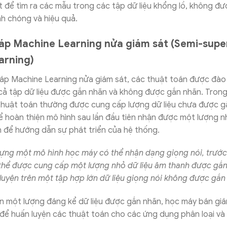
 để tìm ra các mẫu trong các tập dữ liệu khổng lồ, không đ
h chóng và hiệu quả.
p Machine Learning nửa giám sát (Semi-supe
arning)
áp Machine Learning nửa giám sát, các thuật toán được đào
cả tập dữ liệu được gắn nhãn và không được gắn nhãn. Tron
 thuật toán thường được cung cấp lượng dữ liệu chưa được g
 hoàn thiện mô hình sau lần đầu tiên nhận được một lượng nh
 để hướng dẫn sự phát triển của hệ thống.
dựng một mô hình học máy có thể nhận dạng giọng nói, trước
 thể được cung cấp một lượng nhỏ dữ liệu âm thanh được gắn
uyện trên một tập hợp lớn dữ liệu giọng nói không được gắn
ẵn một lượng đáng kể dữ liệu được gắn nhãn, học máy bán gi
để huấn luyện các thuật toán cho các ứng dụng phân loại và