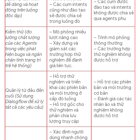
– Các cụm được
dễ dàng và hoạt
– Các cụm intents
đào tạo và intents
động trên luồng
cũng như đào tạo
không được chia sẻ
độc lập)
sẽ được chia sẻ
qua agents phụ
trong luồng đó
Kiểm thử
(đo
– Mô phỏng nhiều
lường chất lượng
lượt nâng cao
– Trình mô phỏng
của các Agents
– Xây dựng và
thông thường
trong việc phát
giám sát các
– Các trường hợp
hiện bugs và ngăn
trường hợp thử
thử nghiệm không
chặn tình trạng trì
nghiệm để đánh
được hỗ trợ
trệ hệ thống)
giá liên tục.
– Hỗ trợ thử
nghiệm và triển
– Hỗ trợ các phiên
khai các phiên bản
bản và môi trường
Quản lý từ đầu đến
và môi trường ở
cơ bản
cuối
(Sử dụng
cấp độ luồng
– Đánh giá các tác
Dialogflow để xử lý
– Hỗ trợ gốc cho
nhân ảo và thử
tất cả các yêu cầu)
thử nghiệm và
nghiệm không
phân chia lưu
được hỗ trợ
lượng truy cập
– Xác định người
dùng nhanh chóng