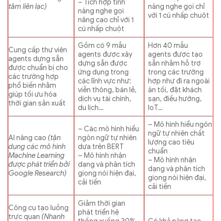
– Tích hợp tính
tâm liên lạc)
năng nghe gọi chỉ
năng nghe gọi
với 1 cú nhấp chuột
nâng cao chỉ với 1
cú nhấp chuột
Gồm có 9 mẫu
Hơn 40 mẫu
Cung cấp thư viện
agents được xây
agents được tạo
agents dựng sẵn
dựng sẵn được
sẵn nhằm hỗ trợ
được chuẩn bị cho
ứng dụng trong
trong các trường
các trường hợp
các lĩnh vực như:
hợp như đi ra ngoài
phổ biến nhằm
viễn thông, bán lẻ,
ăn tối, đặt khách
giúp tối ưu hóa
dịch vụ tài chính,
sạn, điều hướng,
thời gian sản xuất
du lịch…
IoT…
– Mô hình hiểu ngôn
– Các mô hình hiểu
ngữ tự nhiên chất
AI nâng cao
(tận
ngôn ngữ tự nhiên
lượng cao tiêu
dụng các mô hình
dựa trên BERT
chuẩn
Machine Learning
– Mô hình nhận
– Mô hình nhận
được phát triển bởi
dạng và phân tích
dạng và phân tích
Google Research)
giọng nói hiện đại,
giọng nói hiện đại,
cải tiến
cải tiến
Giảm thời gian
Công cụ tạo luồng
phát triển hệ
trực quan
(Nhanh
thống xuống 30%
Có khả năng tạo