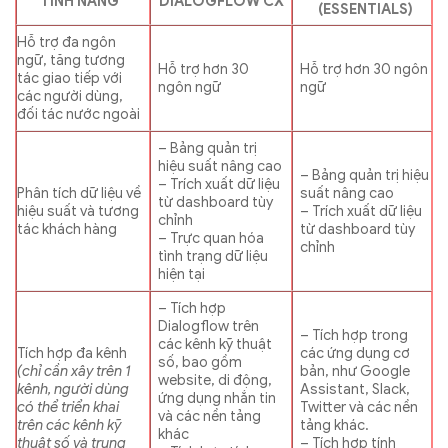
TÍNH NĂNG
DIALOGFLOW CX
(ESSENTIALS)
Hỗ trợ đa ngôn
ngữ, tăng tương
Hỗ trợ hơn 30
Hỗ trợ hơn 30 ngôn
tác giao tiếp với
ngôn ngữ
ngữ
các người dùng,
đối tác nước ngoài
– Bảng quản trị
hiệu suất nâng cao
– Bảng quản trị hiệu
– Trích xuất dữ liệu
Phân tích dữ liệu về
suất nâng cao
từ dashboard tùy
hiệu suất và tương
– Trích xuất dữ liệu
chỉnh
tác khách hàng
từ dashboard tùy
– Trực quan hóa
chỉnh
tình trạng dữ liệu
hiện tại
– Tích hợp
Dialogflow trên
– Tích hợp trong
các kênh kỹ thuật
Tích hợp đa kênh
các ứng dụng cơ
số, bao gồm
(chỉ cần xây trên 1
bản, như Google
website, di động,
kênh, người dùng
Assistant, Slack,
ứng dụng nhắn tin
có thể triển khai
Twitter và các nền
và các nền tảng
trên các kênh kỹ
tảng khác.
khác
thuật số và trung
– Tích hợp tính