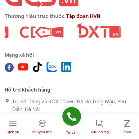
Thương hiệu trực thuộc
Tập đoàn HVN
Mạng xã hội
Hỗ trợ khách hàng
Trụ sở: Tầng 25 ROX Tower, 136 Hồ Tùng Mậu, Phú
Diễn, Hà Nội
VPĐD: 30 Trương Văn Bang, Bình Trưng, TP HCM
Dịch vụ
Khuyến mãi
Gửi hỗ trợ
Zalo
Hotline Kinh doanh: 024.9999.7777
Tư vấn