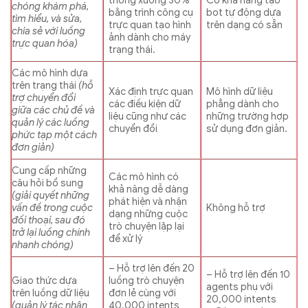
chóng khám phá,
bằng trình công cụ
bot tự động dựa
tìm hiểu, và sửa,
trực quan tạo hình
trên dạng có sẵn
chia sẻ với luồng
ảnh dành cho máy
trực quan hóa)
trạng thái.
Các mô hình dựa
trên trạng thái
(hỗ
Xác định trực quan
Mô hình dữ liệu
trợ chuyển đổi
các điều kiện dữ
phẳng dành cho
giữa các chủ đề và
liệu cũng như các
những trường hợp
quản lý các luồng
chuyển đổi
sử dụng đơn giản.
phức tạp một cách
đơn giản)
Cung cấp những
Các mô hình có
câu hỏi bổ sung
khả năng dễ dàng
(giải quyết những
phát hiện và nhận
vấn đề trong cuộc
Không hỗ trợ
dạng những cuộc
đối thoại, sau đó
trò chuyện lặp lại
trở lại luồng chính
để xử lý
nhanh chóng)
– Hỗ trợ lên đến 20
– Hỗ trợ lên đến 10
Giao thức dựa
luồng trò chuyện
agents phụ với
trên luồng dữ liệu
đơn lẻ cùng với
20,000 intents
(quản lý tác nhân
40,000 intents