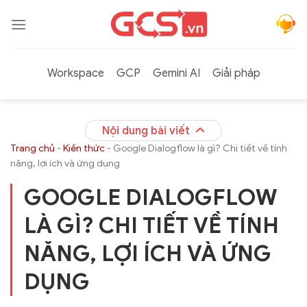
Bỏ
qua
nội
dung
Workspace
GCP
Gemini AI
Giải pháp
Nội dung bài viết
Trang chủ
-
Kiến thức
-
Google Dialogflow là gì? Chi tiết về tính
năng, lợi ích và ứng dụng
GOOGLE DIALOGFLOW
LÀ GÌ? CHI TIẾT VỀ TÍNH
NĂNG, LỢI ÍCH VÀ ỨNG
DỤNG