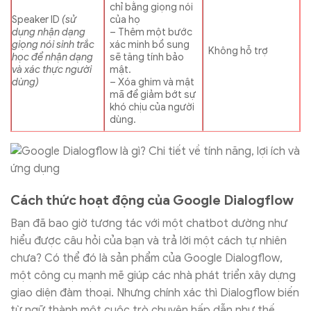
chỉ bằng giọng nói
Speaker ID
(sử
của họ
dụng nhận dạng
– Thêm một bước
giọng nói sinh trắc
xác minh bổ sung
Không hỗ trợ
học để nhận dạng
sẽ tăng tính bảo
và xác thực người
mật.
dùng)
– Xóa ghim và mật
mã để giảm bớt sự
khó chịu của người
dùng.
Cách thức hoạt động của Google Dialogflow
Bạn đã bao giờ tương tác với một chatbot dường như
hiểu được câu hỏi của bạn và trả lời một cách tự nhiên
chưa? Có thể đó là sản phẩm của Google Dialogflow,
một công cụ mạnh mẽ giúp các nhà phát triển xây dựng
giao diện đàm thoại. Nhưng chính xác thì Dialogflow biến
từ ngữ thành một cuộc trò chuyện hấp dẫn như thế