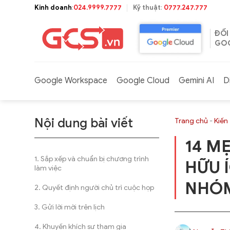
Bỏ
Kinh doanh
:
024.9999.7777
Kỹ thuật
:
0777.247.777
qua
nội
ĐỐI
dung
GOO
Google Workspace
Google Cloud
Gemini AI
D
Nội dung bài viết
Trang chủ
-
Kiến
14 M
Sắp xếp và chuẩn bị chương trình
HỮU 
làm việc
NHÓM
Quyết định người chủ trì cuộc họp
Gửi lời mời trên lịch
Khuyến khích sự tham gia