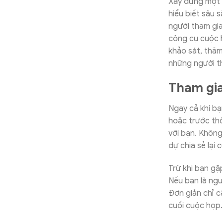
Xây dựng một m
hiểu biết sâu 
người tham gia
công cụ cuộc h
khảo sát, thăm
những người t
Tham gia
Ngay cả khi bạ
hoặc trước thờ
với bạn. Không
dự chia sẻ lại 
Trừ khi bạn g
Nếu bạn là ngư
Đơn giản chỉ 
cuối cuộc họp