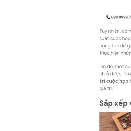
Tuy nhiên, có 
suất cuộc họp
cộng tác để gi
thực hiện nhữn
Do đó, một cu
chiến lược. Tr
trì cuộc họp 
giá trị.
Sắp xếp 