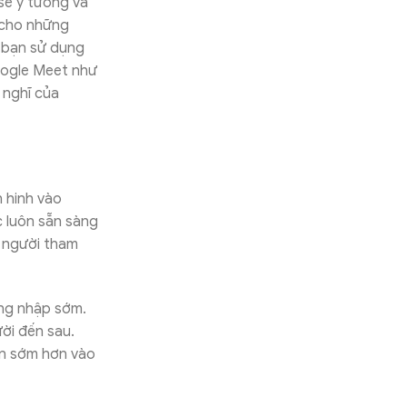
sẻ ý tưởng và
 cho những
u bạn sử dụng
oogle Meet như
 nghĩ của
n hinh vào
c luôn sẵn sàng
u người tham
ăng nhập sớm.
ười đến sau.
ận sớm hơn vào