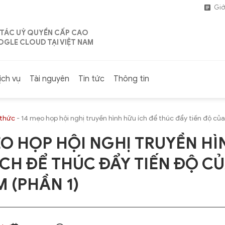
Giớ
 TÁC UỶ QUYỀN CẤP CAO
GLE CLOUD TẠI VIỆT NAM
ịch vụ
Tài nguyên
Tin tức
Thông tin
 thức
-
14 mẹo họp hội nghị truyền hình hữu ích để thúc đẩy tiến độ củ
ẸO HỌP HỘI NGHỊ TRUYỀN HÌ
ÍCH ĐỂ THÚC ĐẨY TIẾN ĐỘ C
 (PHẦN 1)