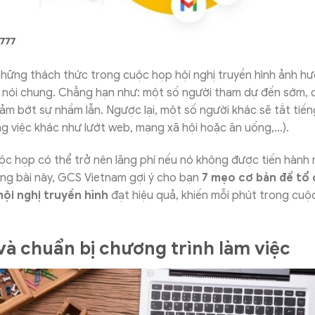
những thách thức trong cuộc họp hội nghị truyền hình ảnh h
 nói chung. Chẳng hạn như: một số người tham dự đến sớm, c
ảm bớt sự nhầm lẫn. Ngược lại, một số người khác sẽ tắt tiế
g việc khác như lướt web, mạng xã hội hoặc ăn uống,…).
ộc họp có thể trở nên lãng phí nếu nó không được tiến hành
ong bài này, GCS Vietnam gợi ý cho bạn
7 mẹo cơ bản để tổ 
hội nghị truyền hình
đạt hiệu quả, khiến mỗi phút trong cuộ
và chuẩn bị chương trình làm việc