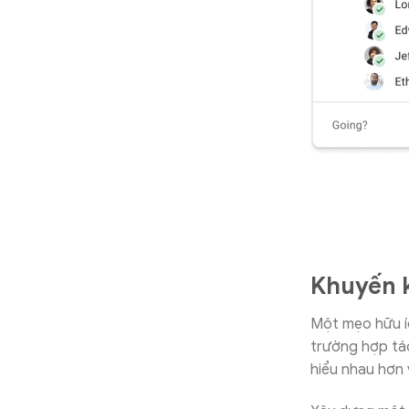
Khuyến k
Một mẹo hữu íc
trường hợp tác
hiểu nhau hơn 