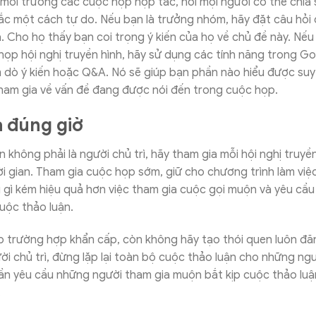
ôi trường các cuộc họp hợp tác, nơi mọi người có thể chia 
sắc một cách tự do. Nếu bạn là trưởng nhóm, hãy đặt câu hỏi
. Cho họ thấy bạn coi trọng ý kiến của họ về chủ đề này. Nế
ọp hội nghị truyền hình, hãy sử dụng các tính năng trong G
 dò ý kiến hoặc Q&A. Nó sẽ giúp bạn phần nào hiểu được suy
ham gia về vấn đề đang được nói đến trong cuộc họp.
 đúng giờ
n không phải là người chủ trì, hãy tham gia mỗi hội nghị truyề
i gian. Tham gia cuộc họp sớm, giữ cho chương trình làm việ
 gì kém hiệu quả hơn việc tham gia cuộc gọi muộn và yêu cầ
cuộc thảo luận.
ặp trường hợp khẩn cấp, còn không hãy tạo thói quen luôn đ
ời chủ trì, đừng lặp lại toàn bộ cuộc thảo luận cho những ng
cần yêu cầu những người tham gia muộn bắt kịp cuộc thảo lu
.