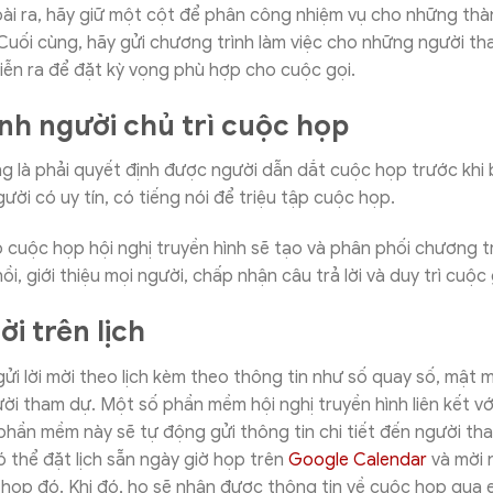
oài ra, hãy giữ một cột để phân công nhiệm vụ cho những thà
Cuối cùng, hãy gửi chương trình làm việc cho những người t
iễn ra để đặt kỳ vọng phù hợp cho cuộc gọi.
nh người chủ trì cuộc họp
g là phải quyết định được người dẫn dắt cuộc họp trước khi 
ười có uy tín, có tiếng nói để triệu tập cuộc họp.
 cuộc họp hội nghị truyền hình sẽ tạo và phân phối chương tr
i, giới thiệu mọi người, chấp nhận câu trả lời và duy trì cuộc 
ời trên lịch
i lời mời theo lịch kèm theo thông tin như số quay số, mật m
i tham dự. Một số phần mềm hội nghị truyền hình liên kết với
phần mềm này sẽ tự động gửi thông tin chi tiết đến người t
 thể đặt lịch sẵn ngày giờ họp trên
Google Calendar
và mời 
họp đó. Khi đó, họ sẽ nhận được thông tin về cuộc họp qua e