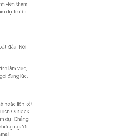
nh viên tham
ham dự trước
bắt đầu. Nói
ình làm việc,
gọi đúng lúc.
ã hoặc liên kết
 lịch Outlook
ham dự. Chẳng
những người
mail.