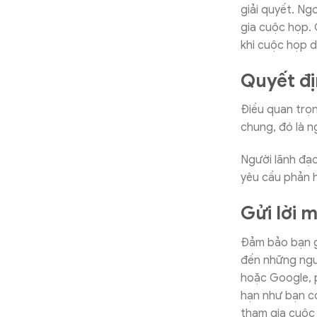
giải quyết. Ng
gia cuộc họp. 
khi cuộc họp d
Quyết đị
Điều quan trọn
chung, đó là ng
Người lãnh đạo
yêu cầu phản hồ
Gửi lời m
Đảm bảo bạn gử
đến những ngườ
hoặc Google, 
hạn như bạn có
tham gia cuộc 